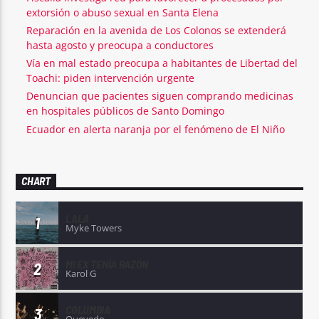
extorsión o abuso sexual en Santa Elena
Reparación en la avenida de Los Colonos se extenderá
hasta agosto y preocupa a conductores
Vía en mal estado preocupa a habitantes de Libertad del
Toachi: piden intervención urgente
Denuncian que pacientes siguen comprando medicinas
en hospitales públicos de Santo Domingo
Ecuador en alerta naranja por el fenómeno de El Niño
CHART
LALA
1
Myke Towers
MI EX TENÍA RAZÓN
2
Karol G
COLUMBIA
3