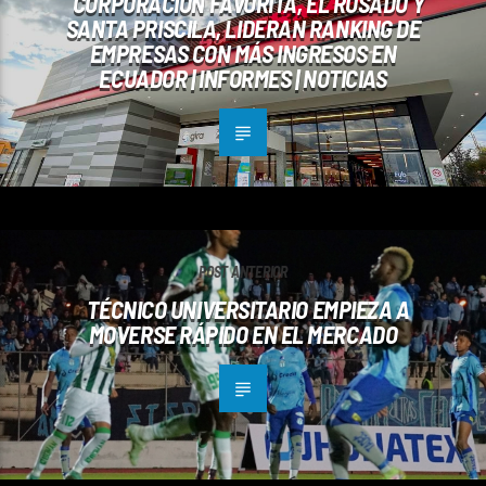
CORPORACIÓN FAVORITA, EL ROSADO Y
SANTA PRISCILA, LIDERAN RANKING DE
EMPRESAS CON MÁS INGRESOS EN
ECUADOR | INFORMES | NOTICIAS
POST ANTERIOR
TÉCNICO UNIVERSITARIO EMPIEZA A
MOVERSE RÁPIDO EN EL MERCADO