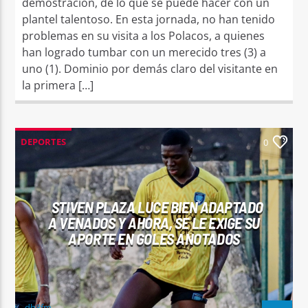
demostración, de lo que se puede hacer con un
plantel talentoso. En esta jornada, no han tenido
problemas en su visita a los Polacos, a quienes
han logrado tumbar con un merecido tres (3) a
uno (1). Dominio por demás claro del visitante en
la primera […]
DEPORTES
0
STIVEN PLAZA LUCE BIEN ADAPTADO
A VENADOS Y AHORA, SE LE EXIGE SU
APORTE EN GOLES ANOTADOS
dh8fm