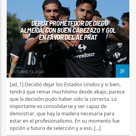
DEBUT PROMETEDOR DE DIEGO
ALMEIDA, CON BUEN CABEZAZO Y GOL
EN FAVOR DEL AE PRAT
Señal FM
dh8fm
OCTUBRE 13, 2024
[ad_1] Decidió dejar los Estados Unidos y si bien,
tendrá que remar muchísimo desde abajo, parece
que la decisión pudo haber sido la correcta. Lo
importante es consolidarse y ser capaz de
demostrar, que hay la madera necesaria para
estar en el profesionalismo. En su momento fue
opción a futuro de selección y a eso, […]