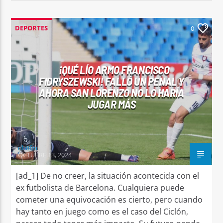
DEPORTES
0
¡QUÉ LÍO ARMO FRANCISCO
FIDRYSZEWSKI! FALLÓ UN PENAL Y
AHORA SAN LORENZO NO LO HARÍA
JUGAR MÁS
dh8fm
OCTUBRE 13, 2024
[ad_1] De no creer, la situación acontecida con el
ex futbolista de Barcelona. Cualquiera puede
cometer una equivocación es cierto, pero cuando
hay tanto en juego como es el caso del Ciclón,