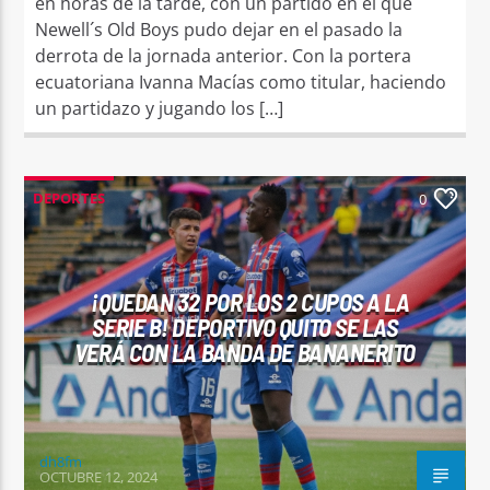
en horas de la tarde, con un partido en el que
Newell´s Old Boys pudo dejar en el pasado la
derrota de la jornada anterior. Con la portera
ecuatoriana Ivanna Macías como titular, haciendo
un partidazo y jugando los […]
DEPORTES
0
¡QUEDAN 32 POR LOS 2 CUPOS A LA
SERIE B! DEPORTIVO QUITO SE LAS
VERÁ CON LA BANDA DE BANANERITO
dh8fm
OCTUBRE 12, 2024