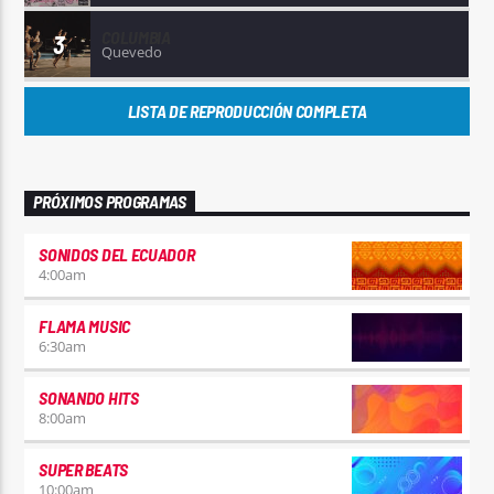
COLUMBIA
3
Quevedo
LISTA DE REPRODUCCIÓN COMPLETA
PRÓXIMOS PROGRAMAS
SONIDOS DEL ECUADOR
4:00
am
FLAMA MUSIC
6:30
am
SONANDO HITS
8:00
am
SUPER BEATS
10:00
am