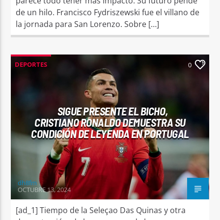
parece todo tener más impacto. Su futuro pende
de un hilo. Francisco Fydriszewski fue el villano de
la jornada para San Lorenzo. Sobre […]
DEPORTES
0
SIGUE PRESENTE EL BICHO,
CRISTIANO RONALDO DEMUESTRA SU
CONDICIÓN DE LEYENDA EN PORTUGAL
dh8fm
OCTUBRE 13, 2024
[ad_1] Tiempo de la Seleçao Das Quinas y otra