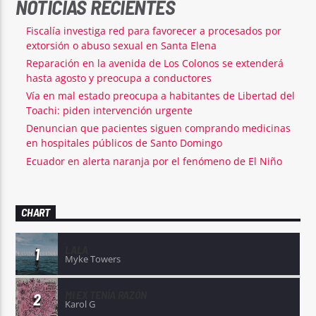
NOTICIAS RECIENTES
Fiscalía investiga red para favorecer a procesados por
extorsión o abuso sexual en Santa Elena
Reparación en la avenida de Los Colonos se extenderá
hasta agosto y preocupa a conductores
Vía en mal estado preocupa a habitantes de Libertad del
Toachi: piden intervención urgente
Denuncian que pacientes siguen comprando medicinas
en hospitales públicos de Santo Domingo
Ecuador en alerta naranja por el fenómeno de El Niño
CHART
LALA
1
Myke Towers
MI EX TENÍA RAZÓN
2
Karol G