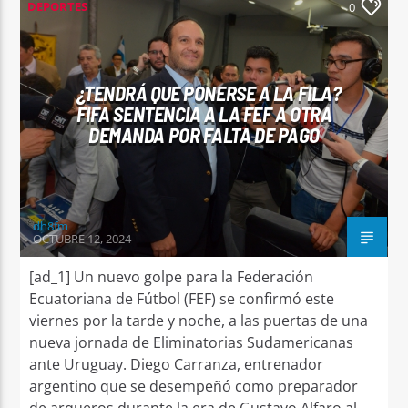
DEPORTES
0
¿TENDRÁ QUE PONERSE A LA FILA?
FIFA SENTENCIA A LA FEF A OTRA
DEMANDA POR FALTA DE PAGO
dh8fm
OCTUBRE 12, 2024
[ad_1] Un nuevo golpe para la Federación
Ecuatoriana de Fútbol (FEF) se confirmó este
viernes por la tarde y noche, a las puertas de una
nueva jornada de Eliminatorias Sudamericanas
ante Uruguay. Diego Carranza, entrenador
argentino que se desempeñó como preparador
de arqueros durante la era de Gustavo Alfaro al