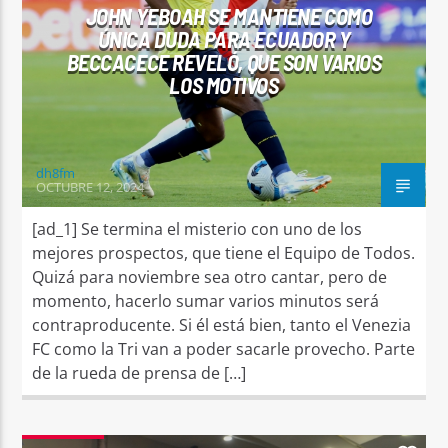
JOHN YEBOAH SE MANTIENE COMO
ÚNICA DUDA PARA ECUADOR Y
BECCACECE REVELÓ, QUE SON VARIOS
LOS MOTIVOS
dh8fm
OCTUBRE 12, 2024
[ad_1] Se termina el misterio con uno de los
mejores prospectos, que tiene el Equipo de Todos.
Quizá para noviembre sea otro cantar, pero de
momento, hacerlo sumar varios minutos será
contraproducente. Si él está bien, tanto el Venezia
FC como la Tri van a poder sacarle provecho. Parte
de la rueda de prensa de […]