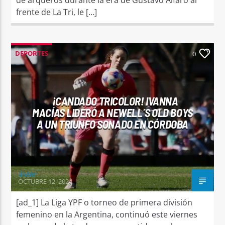
frente de La Tri, le […]
DEPORTES
0
¡CANDADO TRICOLOR! IVANNA
MACÍAS LIDERÓ A NEWELL´S OLD BOYS
A UN TRIUNFO SONADO EN CÓRDOBA
dh8fm
OCTUBRE 12, 2024
[ad_1] La Liga YPF o torneo de primera división
femenino en la Argentina, continuó este viernes