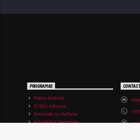
PROGRAMAS
CONTAC
Flama Noticias
http
El IESS informa
+59
Enciende tu mañana
Actualidad Deportiva
rad
Qué Buena Tarde
Av. 
Terapia Musical