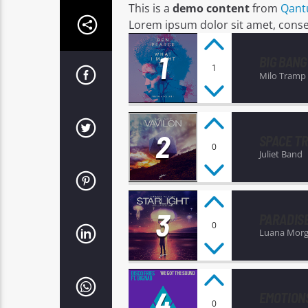
This is a
demo content
from
Qant
Lorem ipsum dolor sit amet, consect
1
BIG BANG
1
Milo Tramp
2
SPACE TR
0
Juliet Band
3
PARADIS
0
Luana Mor
4
EMOTION
0