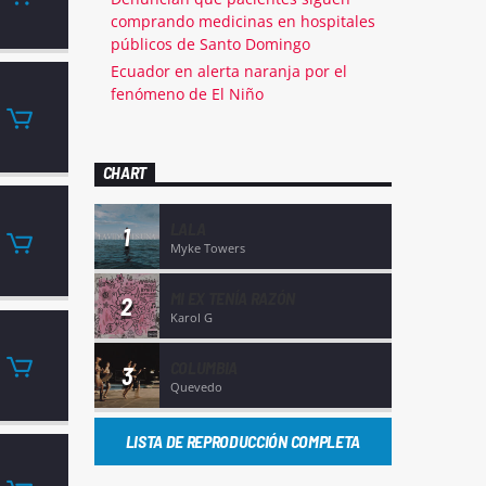
comprando medicinas en hospitales
públicos de Santo Domingo
Ecuador en alerta naranja por el
fenómeno de El Niño
CHART
LALA
1
Myke Towers
MI EX TENÍA RAZÓN
2
Karol G
COLUMBIA
3
Quevedo
LISTA DE REPRODUCCIÓN COMPLETA