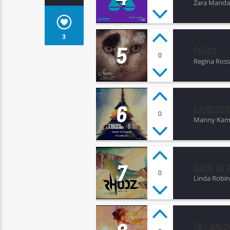
Zara Manda
3
5
FOBIA
0
Regina Ross
6
LANDSCA
0
Manny Kamp
7
BACK IN
0
Linda Robi
MELANCH