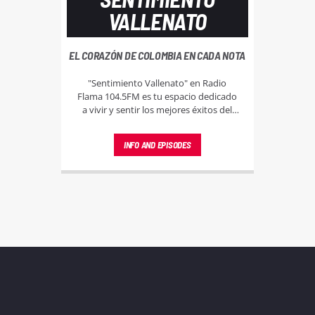
VALLENATO
EL CORAZÓN DE COLOMBIA EN CADA NOTA
"Sentimiento Vallenato" en Radio
Flama 104.5FM es tu espacio dedicado
a vivir y sentir los mejores éxitos del
vallenato, un género que lleva el alma y
la esencia de Colombia en cada
INFO AND EPISODES
melodía.