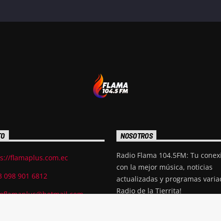
TO
NOSOTROS
Radio Flama 104.5FM: Tu conexi
s://flamaplus.com.ec
con la mejor música, noticias
3 098 901 6812
actualizadas y programas varia
Radio de la Tierrita!
ioflamaplus@hotmail.com
Quito 127, entre Av. Tsachila y