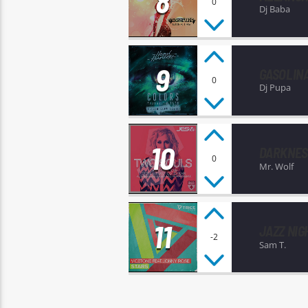
8
0
Dj Baba
9
GASOLIN
0
Dj Pupa
10
DARKNES
0
Mr. Wolf
11
JAZZ NIG
-2
Sam T.