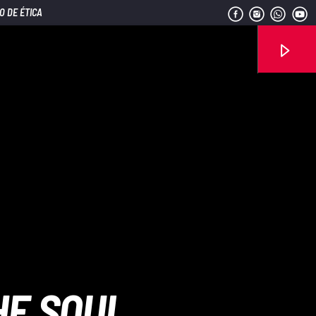
O DE ÉTICA
Señal FM
HE SOUL