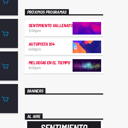
PRÓXIMOS PROGRAMAS
SENTIMIENTO VALLENATO
5:00
pm
AUTOPISTA 104
6:00
pm
MELODÍAS EN EL TIEMPO
8:00
pm
BANNERS
AL AIRE
SENTIMIENTO