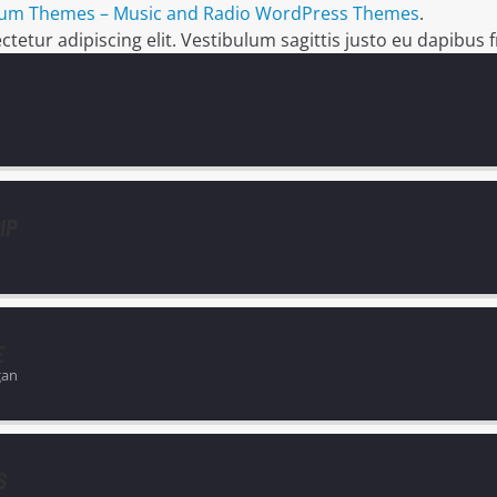
um Themes – Music and Radio WordPress Themes
.
etur adipiscing elit. Vestibulum sagittis justo eu dapibus fr
IP
E
gan
S