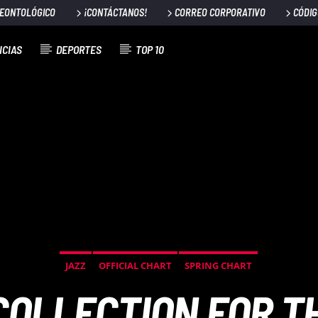
DEONTOLÓGICO
¡CONTÁCTANOS!
CORREO CORPORATIVO
CÓDIG
ICIAS
DEPORTES
TOP 10
JAZZ
OFFICIAL CHART
SPRING CHART
COLLECTION FOR T