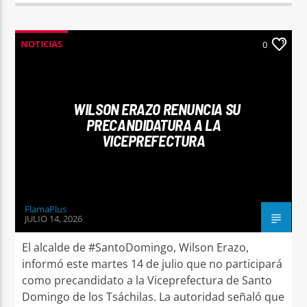
NOTICIAS
0
WILSON ERAZO RENUNCIA SU
PRECANDIDATURA A LA
VICEPREFECTURA
FlamaPlus
JULIO 14, 2026
El alcalde de #SantoDomingo, Wilson Erazo,
informó este martes 14 de julio que no participará
como precandidato a la Viceprefectura de Santo
Domingo de los Tsáchilas. La autoridad señaló que