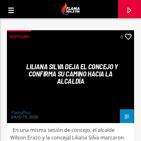
NOTICIAS
0
LILIANA SILVA DEJA EL CONCEJO Y
CONFIRMA SU CAMINO HACIA LA
ALCALDÍA
FlamaPlus
JULIO 15, 2026
CANCIÓN ACTUAL
TÍTULO
En una misma sesión de concejo, el alcalde
ARTISTA
Wilson Erazo y la concejal Liliana Silva marcaron