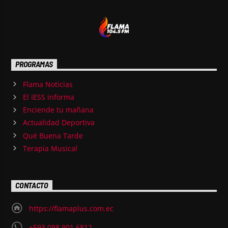
bailables que garantizan mantener tus pies
Ver Más
moviéndose y tu corazón latiendo al ritmo de la
música más caliente.
PROGRAMAS
Flama Noticias
El IESS informa
Enciende tu mañana
Actualidad Deportiva
Qué Buena Tarde
Terapia Musical
CONTACTO
https://flamaplus.com.ec
+593 098 901 6812