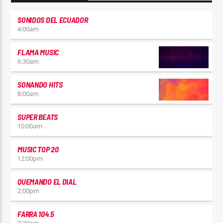
SONIDOS DEL ECUADOR
4:00
am
FLAMA MUSIC
6:30
am
SONANDO HITS
8:00
am
SUPER BEATS
10:00
am
MUSIC TOP 20
12:00
pm
QUEMANDO EL DIAL
2:00
pm
FARRA 104.5
7:30
pm