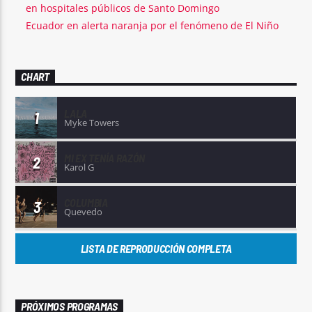
en hospitales públicos de Santo Domingo
Ecuador en alerta naranja por el fenómeno de El Niño
CHART
LALA
1
Myke Towers
MI EX TENÍA RAZÓN
2
Karol G
COLUMBIA
3
Quevedo
LISTA DE REPRODUCCIÓN COMPLETA
PRÓXIMOS PROGRAMAS