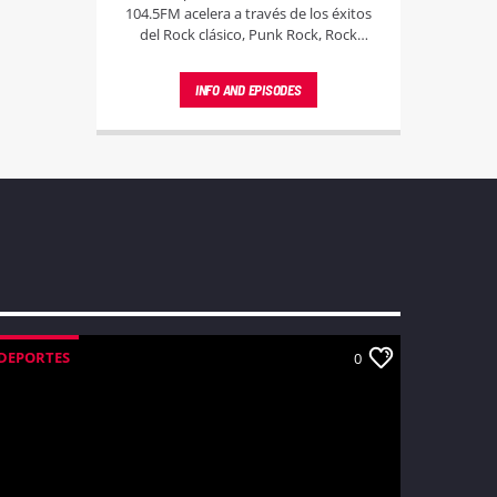
104.5FM acelera a través de los éxitos
del Rock clásico, Punk Rock, Rock
Latino y la música disco. Un viaje
musical sin límites para los amantes del
INFO AND EPISODES
buen sonido.
DEPORTES
0