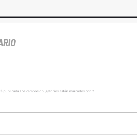
ARIO
erá publicada.Los campos obligatorios están marcados con *