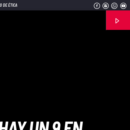
O DE ÉTICA
Señal FM
HAY UN 9 EN