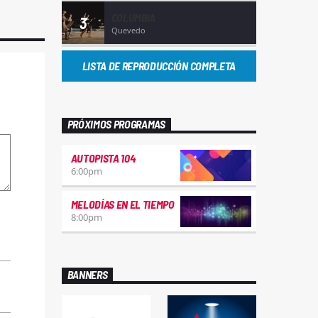
COLUMBIA
3
Quevedo
LISTA DE REPRODUCCIÓN COMPLETA
PRÓXIMOS PROGRAMAS
AUTOPISTA 104
6:00
pm
MELODÍAS EN EL TIEMPO
8:00
pm
BANNERS