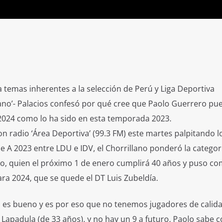
a temas inherentes a la selección de Perú y Liga Deportiva
llano’- Palacios confesó por qué cree que Paolo Guerrero pu
 2024 como lo ha sido en esta temporada 2023.
 radio ‘Área Deportiva’ (99.3 FM) este martes palpitando l
ie A 2023 entre LDU e IDV, el Chorrillano ponderó la categor
o, quien el próximo 1 de enero cumplirá 40 años y puso co
ra 2024, que se quede el DT Luis Zubeldía.
 es bueno y es por eso que no tenemos jugadores de calida
 Lapadula (de 33 años), y no hay un 9 a futuro. Paolo sabe 