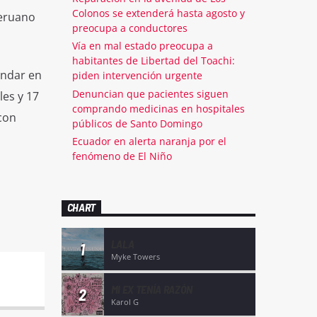
Colonos se extenderá hasta agosto y
peruano
preocupa a conductores
Vía en mal estado preocupa a
habitantes de Libertad del Toachi:
indar en
piden intervención urgente
Denuncian que pacientes siguen
les y 17
comprando medicinas en hospitales
con
públicos de Santo Domingo
Ecuador en alerta naranja por el
fenómeno de El Niño
CHART
LALA
1
Myke Towers
MI EX TENÍA RAZÓN
2
Karol G