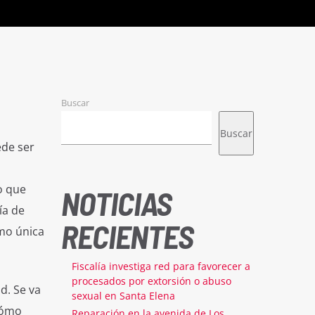
Buscar
Buscar
ede ser
o que
NOTICIAS
ía de
RECIENTES
mo única
Fiscalía investiga red para favorecer a
procesados por extorsión o abuso
d. Se va
sexual en Santa Elena
cómo
Reparación en la avenida de Los