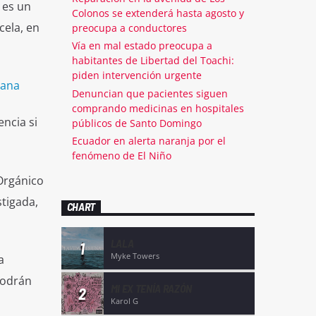
 es un
Colonos se extenderá hasta agosto y
cela, en
preocupa a conductores
Vía en mal estado preocupa a
habitantes de Libertad del Toachi:
piden intervención urgente
uana
Denuncian que pacientes siguen
comprando medicinas en hospitales
ncia si
públicos de Santo Domingo
Ecuador en alerta naranja por el
fenómeno de El Niño
 Orgánico
tigada,
CHART
LALA
1
Myke Towers
a
podrán
MI EX TENÍA RAZÓN
2
Karol G