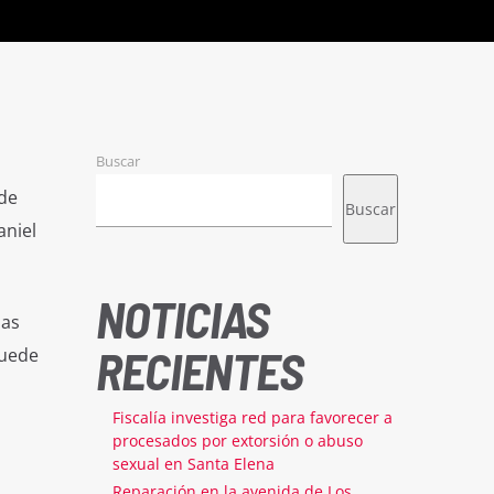
Buscar
 de
Buscar
aniel
NOTICIAS
las
RECIENTES
puede
Fiscalía investiga red para favorecer a
procesados por extorsión o abuso
sexual en Santa Elena
Reparación en la avenida de Los