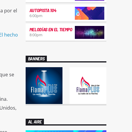
a por el
AUTOPISTA 104
6:00
pm
MELODÍAS EN EL TIEMPO
El hecho
8:00
pm
BANNERS
 que se
ina.
 Unidos,
AL AIRE