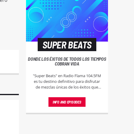
pero
SUPER BEATS
DONDE LOS ÉXITOS DE TODOS LOS TIEMPOS
COBRAN VIDA
"Super Beats" en Radio Flama 104.5FM
es tu destino definitivo para disfrutar
de mezclas únicas de los éxitos que
han marcado cada época. Sintonízanos
y vive la magia de la música sin pausa.
INFO AND EPISODES