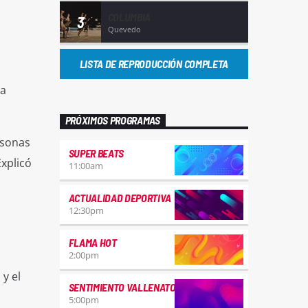
COLUMBIA
3
.
Quevedo
LISTA DE REPRODUCCIÓN COMPLETA
 a
PRÓXIMOS PROGRAMAS
rsonas
SUPER BEATS
xplicó
11:00
am
ACTUALIDAD DEPORTIVA
12:30
pm
FLAMA HOT
2:00
pm
y el
SENTIMIENTO VALLENATO
5:00
pm