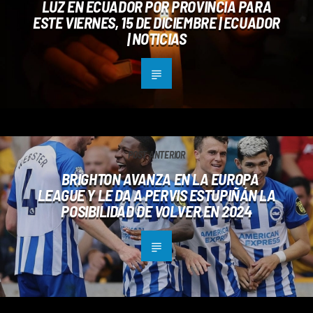
LUZ EN ECUADOR POR PROVINCIA PARA
ESTE VIERNES, 15 DE DICIEMBRE | ECUADOR
| NOTICIAS
POST ANTERIOR
BRIGHTON AVANZA EN LA EUROPA
LEAGUE Y LE DA A PERVIS ESTUPIÑÁN LA
POSIBILIDAD DE VOLVER EN 2024