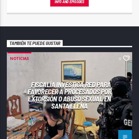
INFO AND EPISODES
TAMBIÉN TE PUEDE GUSTAR
NOTICIAS
0
FISCALÍA INVESTIGA RED PARA
FAVORECER A PROCESADOS POR
EXTORSIÓN O ABUSO SEXUAL EN
SANTA ELENA
FlamaPlus
JULIO 24, 2026