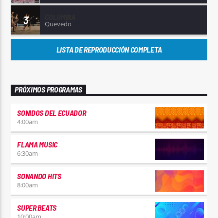
COLUMBIA
3
Quevedo
LISTA DE REPRODUCCIÓN COMPLETA
PRÓXIMOS PROGRAMAS
SONIDOS DEL ECUADOR
4:00
am
FLAMA MUSIC
6:30
am
SONANDO HITS
8:00
am
SUPER BEATS
10:00
am