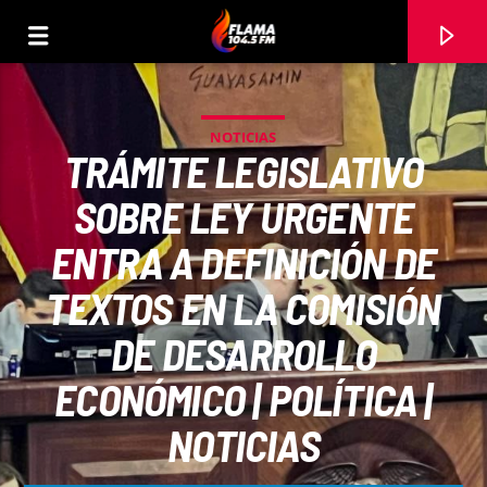
NOTICIAS
TRÁMITE LEGISLATIVO
SOBRE LEY URGENTE
ENTRA A DEFINICIÓN DE
TEXTOS EN LA COMISIÓN
DE DESARROLLO
ECONÓMICO | POLÍTICA |
CANCIÓN ACTUAL
NOTICIAS
TÍTULO
ARTISTA