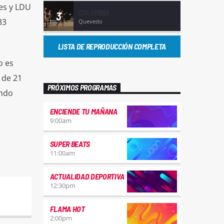
tes y LDU
COLUMBIA
3
33
Quevedo
LISTA DE REPRODUCCIÓN COMPLETA
o es
 de 21
PRÓXIMOS PROGRAMAS
endo
ENCIENDE TU MAÑANA
9:00
am
SUPER BEATS
11:00
am
ACTUALIDAD DEPORTIVA
12:30
pm
FLAMA HOT
2:00
pm