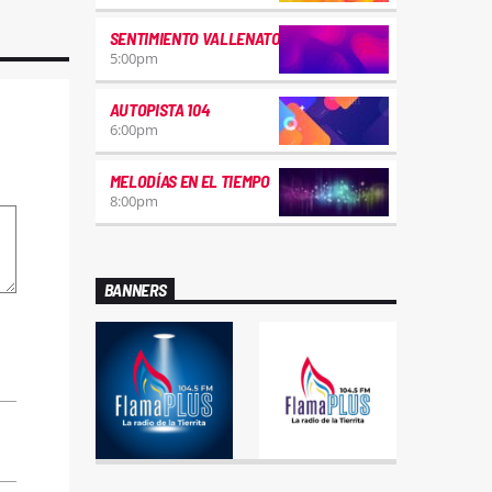
SENTIMIENTO VALLENATO
5:00
pm
AUTOPISTA 104
6:00
pm
MELODÍAS EN EL TIEMPO
8:00
pm
BANNERS