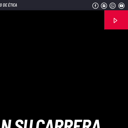
O DE ÉTICA
Señal FM
N SU CARRERA