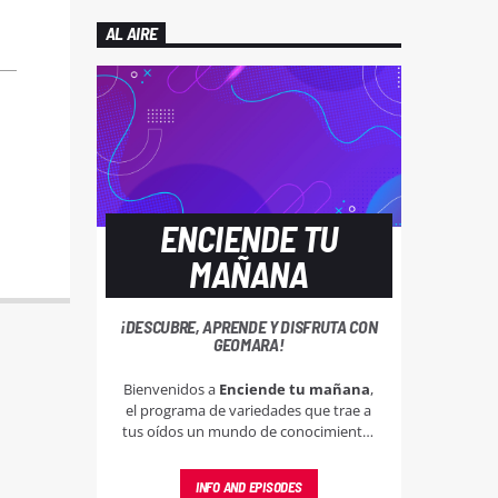
AL AIRE
ENCIENDE TU
MAÑANA
¡DESCUBRE, APRENDE Y DISFRUTA CON
GEOMARA!
Bienvenidos a
Enciende tu mañana
,
el programa de variedades que trae a
tus oídos un mundo de conocimiento,
música y entretenimiento en Radio
Flama 104.5FM. Conducido por la
INFO AND EPISODES
carismática Geomara Rodríguez, este