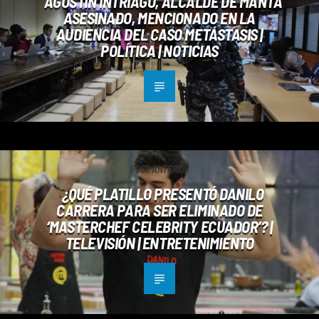
AGUSTÍN INTRIAGO, ALCALDE DE MANTA
ASESINADO, MENCIONADO EN LA
AUDIENCIA DEL CASO METÁSTASIS |
POLÍTICA | NOTICIAS
POST ANTERIOR
¿QUÉ PLATILLO PRESENTÓ DANILO
CARRERA PARA SER ELIMINADO DE
‘MASTERCHEF CELEBRITY ECUADOR’? |
TELEVISIÓN | ENTRETENIMIENTO