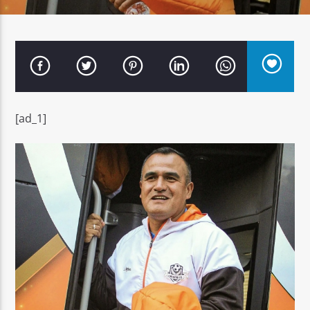
Señal FM
[ad_1]