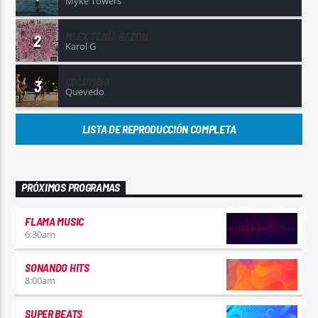
Myke Towers
MI EX TENÍA RAZÓN
2
Karol G
COLUMBIA
3
Quevedo
LISTA DE REPRODUCCIÓN COMPLETA
PRÓXIMOS PROGRAMAS
FLAMA MUSIC
6:30
am
SONANDO HITS
8:00
am
SUPER BEATS