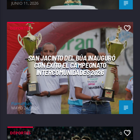
JUNIO 11, 2026
DEPORTES
0
SAN JACINTO DEL BÚA INAUGURÓ
CON ÉXITO EL CAMPEONATO
INTERCOMUNIDADES 2026
FlamaPlus
MAYO 24, 2026
DEPORTES
0