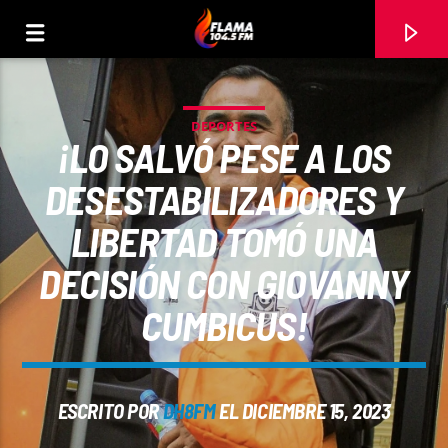
DEPORTES
¡LO SALVÓ PESE A LOS
DESESTABILIZADORES Y
LIBERTAD TOMÓ UNA
DECISIÓN CON GIOVANNY
CUMBICUS!
CANCIÓN ACTUAL
ESCRITO POR
DH8FM
EL DICIEMBRE 15, 2023
TÍTULO
ARTISTA