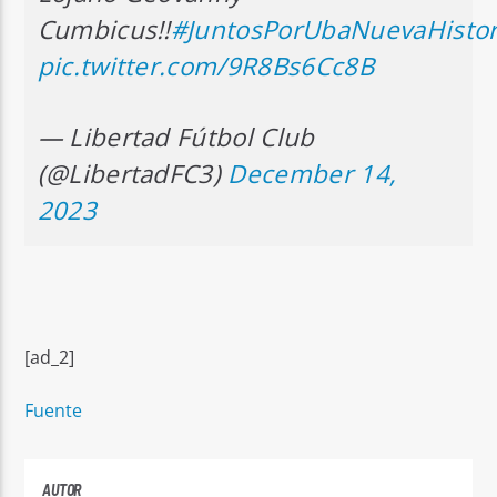
Cumbicus!!
#JuntosPorUbaNuevaHistor
pic.twitter.com/9R8Bs6Cc8B
— Libertad Fútbol Club
(@LibertadFC3)
December 14,
2023
[ad_2]
Fuente
AUTOR