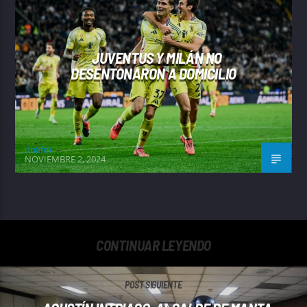
JUVENTUS Y MILÁN NO
DESENTONARON A DOMICILIO
dh8fm
NOVIEMBRE 2, 2024
CONTINUAR LEYENDO
POST SIGUIENTE