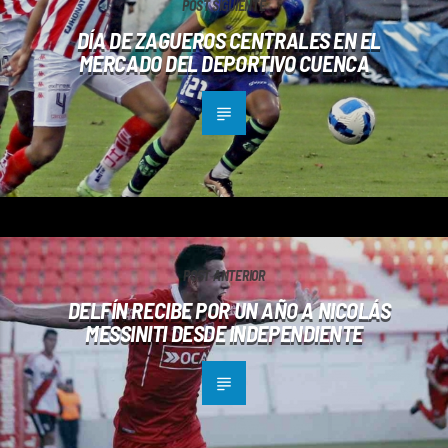
POST SIGUIENTE
DÍA DE ZAGUEROS CENTRALES EN EL
MERCADO DEL DEPORTIVO CUENCA
POST ANTERIOR
DELFÍN RECIBE POR UN AÑO A NICOLÁS
MESSINITI DESDE INDEPENDIENTE