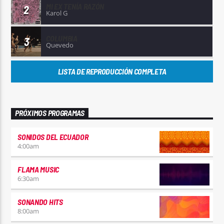
MI EX TENÍA RAZÓN
2
Karol G
COLUMBIA
3
Quevedo
LISTA DE REPRODUCCIÓN COMPLETA
PRÓXIMOS PROGRAMAS
SONIDOS DEL ECUADOR
4:00
am
FLAMA MUSIC
6:30
am
SONANDO HITS
8:00
am