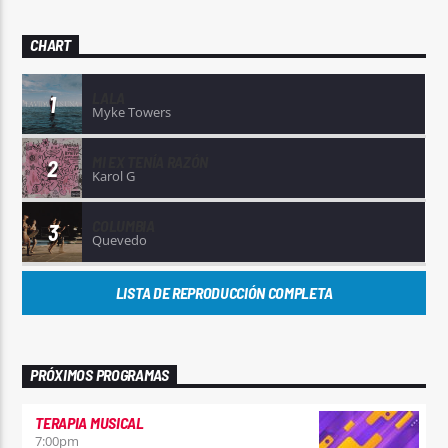
CHART
LALA
1
Myke Towers
MI EX TENÍA RAZÓN
2
Karol G
COLUMBIA
3
Quevedo
LISTA DE REPRODUCCIÓN COMPLETA
PRÓXIMOS PROGRAMAS
TERAPIA MUSICAL
7:00
pm