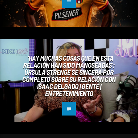
POST ANTERIOR
‘HAY MUCHAS COSAS QUE EN ESTA
RELACIÓN HAN SIDO MANOSEADAS’:
ÚRSULA STRENGE SE SINCERA POR
COMPLETO SOBRE SU RELACIÓN CON
ISAAC DELGADO | GENTE |
ENTRETENIMIENTO