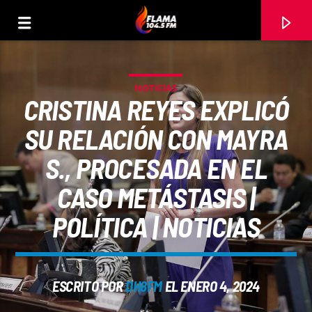
NOTICIAS
CRISTINA REYES EXPLICÓ
SU RELACIÓN CON MAYRA
S., PROCESADA EN EL
CASO METÁSTASIS |
POLÍTICA | NOTICIAS
CANCIÓN ACTUAL
ESCRITO POR
DH8FM
EL ENERO 4, 2024
TÍTULO
ARTISTA