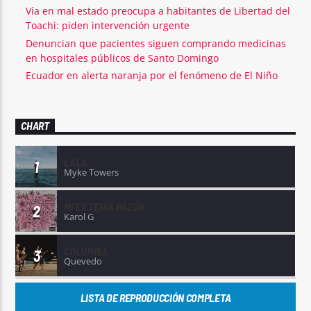
Vía en mal estado preocupa a habitantes de Libertad del
Toachi: piden intervención urgente
Denuncian que pacientes siguen comprando medicinas
en hospitales públicos de Santo Domingo
Ecuador en alerta naranja por el fenómeno de El Niño
CHART
LALA
1
Myke Towers
MI EX TENÍA RAZÓN
2
Karol G
COLUMBIA
3
Quevedo
LISTA DE REPRODUCCIÓN COMPLETA