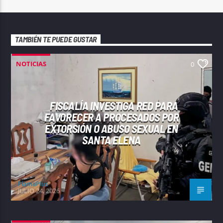
TAMBIÉN TE PUEDE GUSTAR
NOTICIAS
0
FISCALÍA INVESTIGA RED PARA
FAVORECER A PROCESADOS POR
EXTORSIÓN O ABUSO SEXUAL EN
SANTA ELENA
FlamaPlus
JULIO 24, 2026