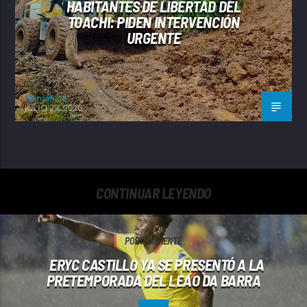
HABITANTES DE LIBERTAD DEL
TOACHI: PIDEN INTERVENCIÓN
URGENTE
FlamaPlus
JULIO 23, 2026
CONTINUAR LEYENDO
POST SIGUIENTE
ERYC CASTILLO YA SE PRESENTÓ A LA
PRETEMPORADA DEL LEAO DA BARRA