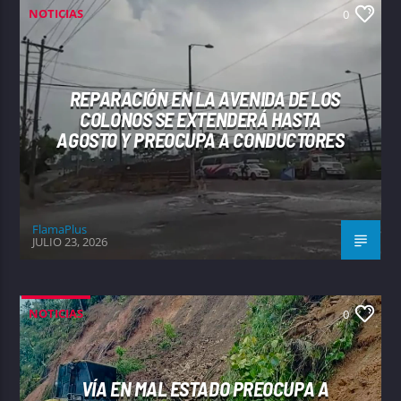
NOTICIAS
0
REPARACIÓN EN LA AVENIDA DE LOS
COLONOS SE EXTENDERÁ HASTA
AGOSTO Y PREOCUPA A CONDUCTORES
FlamaPlus
JULIO 23, 2026
NOTICIAS
0
VÍA EN MAL ESTADO PREOCUPA A