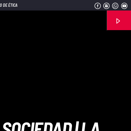
O DE ÉTICA
Señal FM
 SOCIEDAD | LA