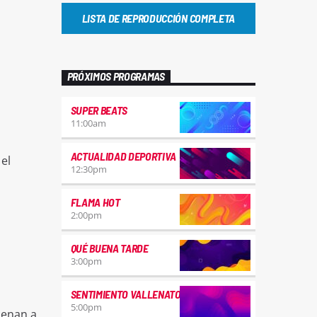
LISTA DE REPRODUCCIÓN COMPLETA
PRÓXIMOS PROGRAMAS
SUPER BEATS
11:00
am
ACTUALIDAD DEPORTIVA
el
12:30
pm
FLAMA HOT
2:00
pm
QUÉ BUENA TARDE
3:00
pm
SENTIMIENTO VALLENATO
5:00
pm
denan a