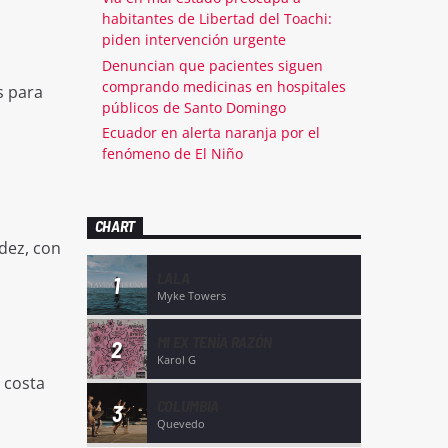
habitantes de Libertad del Toachi:
piden intervención urgente
Denuncian que pacientes siguen
comprando medicinas en hospitales
s para
públicos de Santo Domingo
Ecuador en alerta naranja por el
fenómeno de El Niño
CHART
dez, con
LALA
1
Myke Towers
MI EX TENÍA RAZÓN
2
Karol G
 costa
COLUMBIA
3
Quevedo