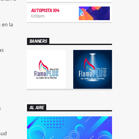
AUTOPISTA 104
6:00
pm
 en la
BANNERS
as
AL AIRE
s
hud