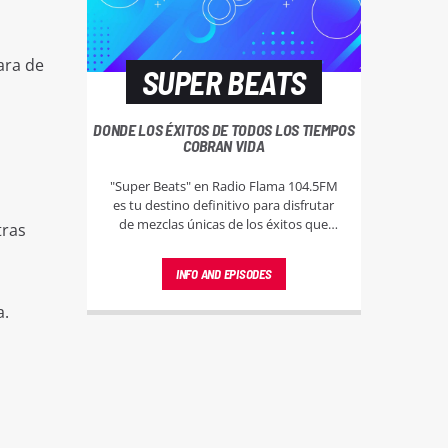
ara de
SUPER BEATS
DONDE LOS ÉXITOS DE TODOS LOS TIEMPOS
COBRAN VIDA
"Super Beats" en Radio Flama 104.5FM
es tu destino definitivo para disfrutar
de mezclas únicas de los éxitos que
tras
han marcado cada época. Sintonízanos
y vive la magia de la música sin pausa.
INFO AND EPISODES
a.