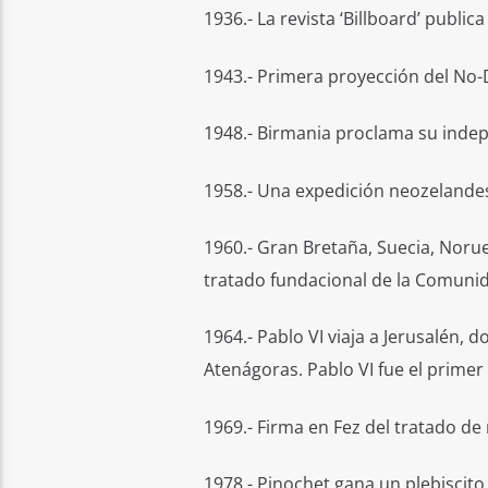
1936.- La revista ‘Billboard’ public
1943.- Primera proyección del No-
1948.- Birmania proclama su inde
1958.- Una expedición neozelandesa
1960.- Gran Bretaña, Suecia, Norue
tratado fundacional de la Comuni
1964.- Pablo VI viaja a Jerusalén, 
Atenágoras. Pablo VI fue el primer 
1969.- Firma en Fez del tratado de 
1978.- Pinochet gana un plebiscit