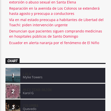
extorsión o abuso sexual en Santa Elena
Reparación en la avenida de Los Colonos se extenderá
hasta agosto y preocupa a conductores
Vía en mal estado preocupa a habitantes de Libertad del
Toachi: piden intervención urgente
Denuncian que pacientes siguen comprando medicinas
en hospitales públicos de Santo Domingo
Ecuador en alerta naranja por el fenómeno de El Niño
CHART
LALA
1
Myke Towers
MI EX TENÍA RAZÓN
2
Karol G
COLUMBIA
3
Quevedo