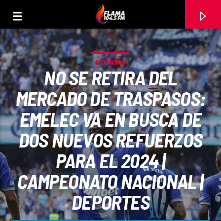
NOTICIAS
NO SE RETIRA DEL
MERCADO DE TRASPASOS:
EMELEC VA EN BUSCA DE
DOS NUEVOS REFUERZOS
PARA EL 2024 |
CAMPEONATO NACIONAL |
CANCIÓN ACTUAL
DEPORTES
TÍTULO
ARTISTA