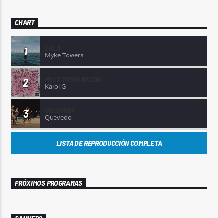
CHART
LALA
1
Myke Towers
MI EX TENÍA RAZÓN
2
Karol G
COLUMBIA
3
Quevedo
LISTA DE REPRODUCCIÓN COMPLETA
PRÓXIMOS PROGRAMAS