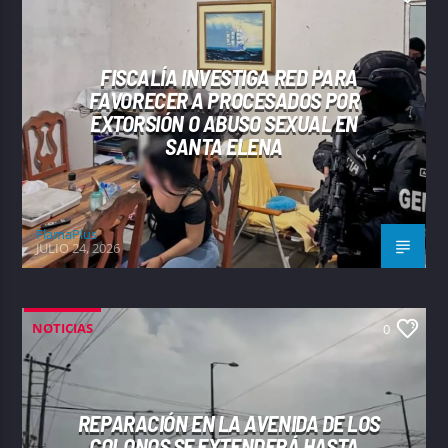
FISCALÍA INVESTIGA RED PARA
FAVORECER A PROCESADOS POR
EXTORSIÓN O ABUSO SEXUAL EN
SANTA ELENA
FlamaPlus
JULIO 24, 2026
NOTICIAS
0
REPARACIÓN EN LA AVENIDA DE LOS
COLONOS SE EXTENDERÁ HASTA