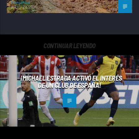
FlamaPlus
JULIO 23, 2026
CONTINUAR LEYENDO
POST SIGUIENTE
¡MICHAEL ESTRADA ACTIVÓ EL INTERÉS
DE UN CLUB DE ESPAÑA!