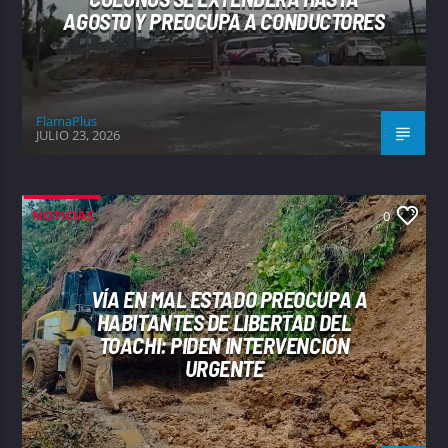
AGOSTO Y PREOCUPA A CONDUCTORES
FlamaPlus
JULIO 23, 2026
NOTICIAS
0
VÍA EN MAL ESTADO PREOCUPA A
HABITANTES DE LIBERTAD DEL
TOACHI: PIDEN INTERVENCIÓN
URGENTE