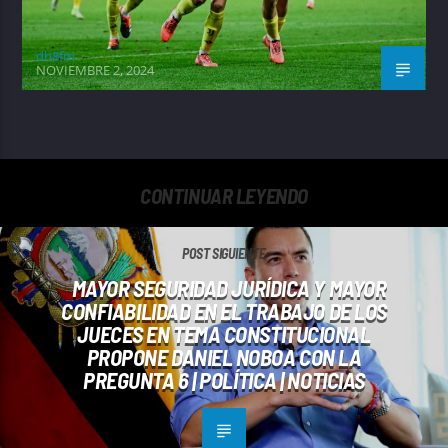
dh8fm
NOVIEMBRE 2, 2024
CONTINUAR LEYENDO
POST SIGUIENTE
MAYOR SEGURIDAD JURÍDICA Y MAYOR
CONFIABILIDAD EN EL TRABAJO DE LOS
JUECES EN TEMA CONSTITUCIONAL
PROPONE DANIEL NOBOA CON LA
PREGUNTA 6 | POLÍTICA | NOTICIAS