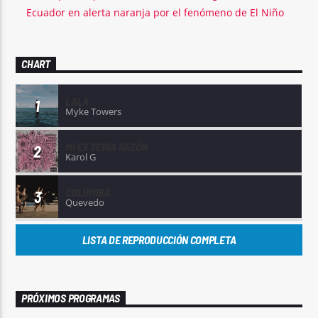
Ecuador en alerta naranja por el fenómeno de El Niño
CHART
LALA
1
Myke Towers
MI EX TENÍA RAZÓN
2
Karol G
COLUMBIA
3
Quevedo
LISTA DE REPRODUCCIÓN COMPLETA
PRÓXIMOS PROGRAMAS