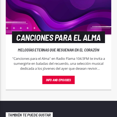
CANCIONES PARA EL ALMA
MELODÍAS ETERNAS QUE RESUENAN EN EL CORAZÓN
"Canciones para el Alma" en Radio Flama 104.5FM te invita a
sumergirte en baladas del recuerdo, una selección musical
dedicada a los jóvenes del ayer que desean revivir
momentos mágicos a través de las melodías que marcaron
su juventud.
INFO AND EPISODES
TAMBIÉN TE PUEDE GUSTAR