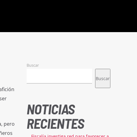
Buscar
Buscar
afición
ser
NOTICIAS
RECIENTES
a, pero
añeros
Fiscalía investiga red para favorecer a