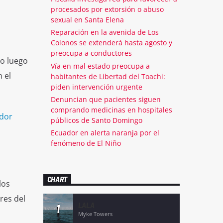
procesados por extorsión o abuso
sexual en Santa Elena
Reparación en la avenida de Los
Colonos se extenderá hasta agosto y
preocupa a conductores
do luego
Vía en mal estado preocupa a
 el
habitantes de Libertad del Toachi:
piden intervención urgente
Denuncian que pacientes siguen
comprando medicinas en hospitales
ador
públicos de Santo Domingo
Ecuador en alerta naranja por el
fenómeno de El Niño
CHART
los
res del
LALA
1
Myke Towers