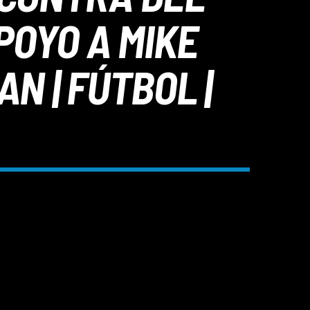
POYO A MIKE
N | FÚTBOL |