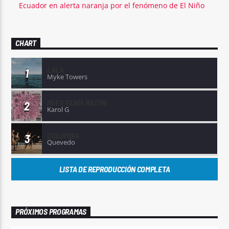
Ecuador en alerta naranja por el fenómeno de El Niño
CHART
LALA
1
Myke Towers
MI EX TENÍA RAZÓN
2
Karol G
COLUMBIA
3
Quevedo
LISTA DE REPRODUCCIÓN COMPLETA
PRÓXIMOS PROGRAMAS