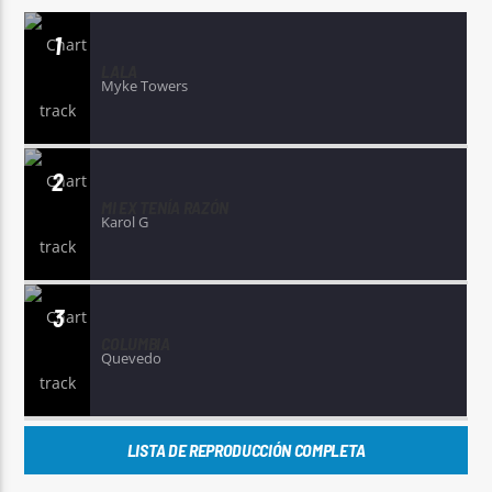
1
LALA
Myke Towers
2
MI EX TENÍA RAZÓN
Karol G
3
COLUMBIA
Quevedo
LISTA DE REPRODUCCIÓN COMPLETA