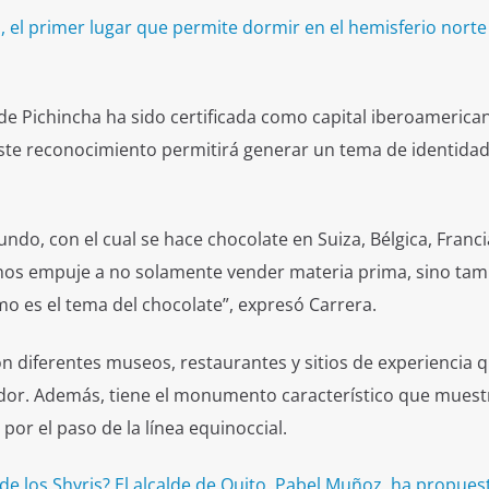
 el primer lugar que permite dormir en el hemisferio norte
e Pichincha ha sido certificada como capital iberoamerican
este reconocimiento permitirá generar un tema de identida
do, con el cual se hace chocolate en Suiza, Bélgica, Francia
 nos empuje a no solamente vender materia prima, sino tam
 es el tema del chocolate”, expresó Carrera.
 diferentes museos, restaurantes y sitios de experiencia 
dor. Además, tiene el monumento característico que muestr
 por el paso de la línea equinoccial.
a de los Shyris? El alcalde de Quito, Pabel Muñoz, ha propues