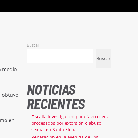
Buscar
Buscar
en medio
NOTICIAS
e obtuvo
RECIENTES
Fiscalía investiga red para favorecer a
smo en
procesados por extorsión o abuso
sexual en Santa Elena
Reparación en la avenida de Los