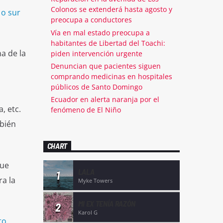
Colonos se extenderá hasta agosto y
 o sur
preocupa a conductores
Vía en mal estado preocupa a
habitantes de Libertad del Toachi:
a de la
piden intervención urgente
Denuncian que pacientes siguen
d
comprando medicinas en hospitales
públicos de Santo Domingo
Ecuador en alerta naranja por el
, etc.
fenómeno de El Niño
bién
CHART
que
LALA
1
a la
Myke Towers
MI EX TENÍA RAZÓN
2
Karol G
to