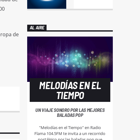
00
AL AIRE
 ropa de
MELODÍAS EN EL
TIEMPO
UN VIAJE SONORO POR LAS MEJORES
BALADAS POP
"Melodías en el Tiempo" en Radio
Flama 104.5FM te invita a un recorrido
nostálgico por las baladas pop que