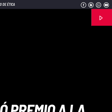
O DE ÉTICA
Señal FM
Ó PREMIO A LA