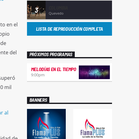
COLUMBIA
3
Quevedo
to en el
LISTA DE REPRODUCCIÓN COMPLETA
opio
 de
ente del
PRÓXIMOS PROGRAMAS
MELODÍAS EN EL TIEMPO
9:00
pm
 superó
0 mil
BANNERS
r al
tidad de