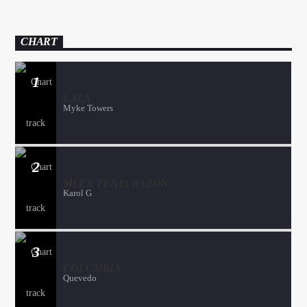
CHART
1
LALA
Myke Towers
2
MI EX TENÍA RAZÓN
Karol G
3
COLUMBIA
Quevedo