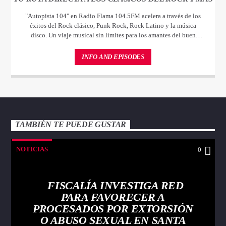
"Autopista 104" en Radio Flama 104.5FM acelera a través de los
éxitos del Rock clásico, Punk Rock, Rock Latino y la música
disco. Un viaje musical sin límites para los amantes del buen
sonido.
INFO AND EPISODES
TAMBIÉN TE PUEDE GUSTAR
NOTICIAS
0
FISCALÍA INVESTIGA RED
PARA FAVORECER A
PROCESADOS POR EXTORSIÓN
O ABUSO SEXUAL EN SANTA