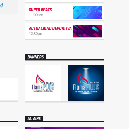
4
SUPER BEATS
11:00
am
ACTUALIDAD DEPORTIVA
12:30
pm
BANNERS
AL AIRE