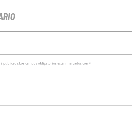
ARIO
erá publicada.Los campos obligatorios están marcados con *