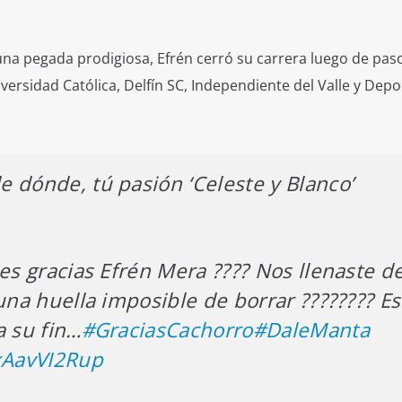
na pegada prodigiosa, Efrén cerró su carrera luego de pas
versidad Católica, Delfín SC, Independiente del Valle y Depo
 dónde, tú pasión ‘Celeste y Blanco’
ces gracias Efrén Mera ???? Nos llenaste d
una huella imposible de borrar ???????? Es
a su fin…
#GraciasCachorro
#DaleManta
/xAavVI2Rup