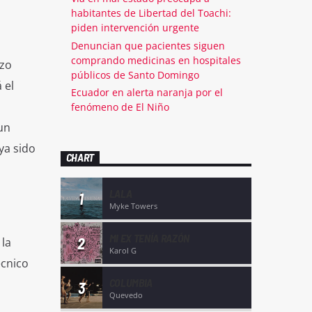
habitantes de Libertad del Toachi:
piden intervención urgente
Denuncian que pacientes siguen
comprando medicinas en hospitales
izo
públicos de Santo Domingo
 el
Ecuador en alerta naranja por el
fenómeno de El Niño
un
ya sido
CHART
LALA
1
Myke Towers
MI EX TENÍA RAZÓN
2
 la
Karol G
écnico
COLUMBIA
3
Quevedo