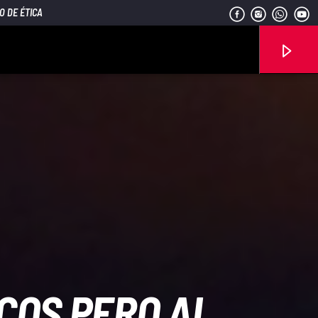
O DE ÉTICA
Señal FM
COS PERO AL