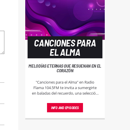
CANCIONES PARA
EL ALMA
MELODÍAS ETERNAS QUE RESUENAN EN EL
CORAZÓN
"Canciones para el Alma" en Radio
Flama 104.5FM te invita a sumergirte
en baladas del recuerdo, una selección
musical dedicada a los jóvenes del ayer
que desean revivir momentos mágicos
INFO AND EPISODES
a través de las melodías que marcaron
su juventud.