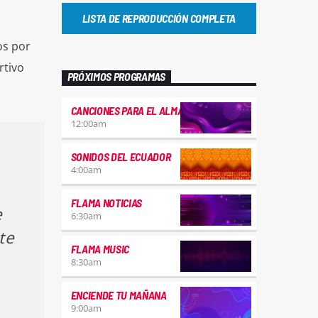
LISTA DE REPRODUCCIÓN COMPLETA
os por
rtivo
PRÓXIMOS PROGRAMAS
CANCIONES PARA EL ALMA
12:00
am
SONIDOS DEL ECUADOR
4:00
am
FLAMA NOTICIAS
e
6:30
am
te
FLAMA MUSIC
8:30
am
ENCIENDE TU MAÑANA
9:00
am