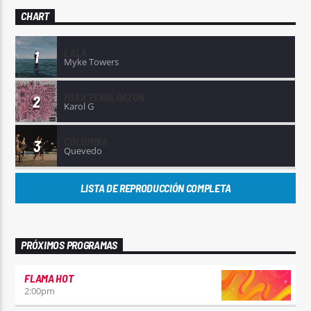
CHART
LALA
1
Myke Towers
MI EX TENÍA RAZÓN
2
Karol G
COLUMBIA
3
Quevedo
LISTA DE REPRODUCCIÓN COMPLETA
PRÓXIMOS PROGRAMAS
FLAMA HOT
2:00
pm