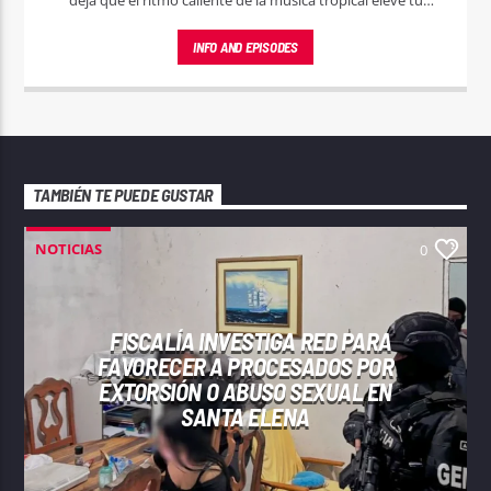
espíritu.
INFO AND EPISODES
TAMBIÉN TE PUEDE GUSTAR
NOTICIAS
0
FISCALÍA INVESTIGA RED PARA
FAVORECER A PROCESADOS POR
EXTORSIÓN O ABUSO SEXUAL EN
SANTA ELENA