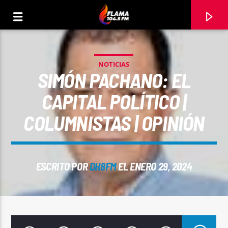
NOTICIAS
SIMÓN PACHANO: EL
CAPITAL POLÍTICO |
COLUMNISTAS | OPINIÓN
ESCRITO POR
DH8FM
EL ENERO 29, 2024
CANCIÓN ACTUAL
TÍTULO
ARTISTA