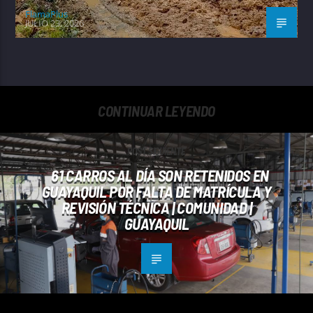
FlamaPlus
JULIO 23, 2026
CONTINUAR LEYENDO
POST SIGUIENTE
61 CARROS AL DÍA SON RETENIDOS EN
GUAYAQUIL POR FALTA DE MATRÍCULA Y
REVISIÓN TÉCNICA | COMUNIDAD |
GUAYAQUIL