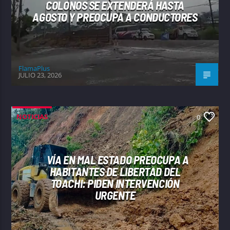
COLONOS SE EXTENDERÁ HASTA
AGOSTO Y PREOCUPA A CONDUCTORES
FlamaPlus
JULIO 23, 2026
NOTICIAS
0
VÍA EN MAL ESTADO PREOCUPA A
HABITANTES DE LIBERTAD DEL
TOACHI: PIDEN INTERVENCIÓN
URGENTE