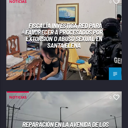
NOTICIAS
0
FISCALÍA INVESTIGA RED PARA
FAVORECER A PROCESADOS POR
EXTORSIÓN O ABUSO SEXUAL EN
SANTA ELENA
FlamaPlus
JULIO 24, 2026
NOTICIAS
0
REPARACIÓN EN LA AVENIDA DE LOS