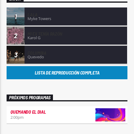
LALA
1
Myke Towers
MI EX TENÍA RAZÓN
2
Karol G
COLUMBIA
3
Quevedo
LISTA DE REPRODUCCIÓN COMPLETA
PRÓXIMOS PROGRAMAS
QUEMANDO EL DIAL
2:00
pm