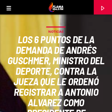
NOTICIAS
LOS 6 PUNTOS DE LA
DEMANDA DE ANDRÉS
GUSCHMER, MINISTRO DEL
DEPORTE, CONTRA LA
JUEZA QUE LE ORDENÓ
REGISTRAR A ANTONIO
CANCIÓN ACTUAL
ALVAREZ COMO
TÍTULO
ARTISTA