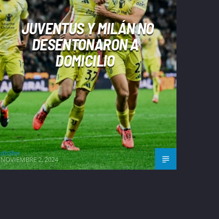
JUVENTUS Y MILÁN NO
DESENTONARON A
DOMICILIO
dh8fm
NOVIEMBRE 2, 2024