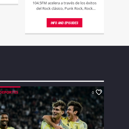
104.5FM acelera a través de los éxitos
del Rock clásico, Punk Rock, Rock
Latino y la música disco. Un viaje
musical sin límites para los amantes del
INFO AND EPISODES
buen sonido.
DEPORTES
0