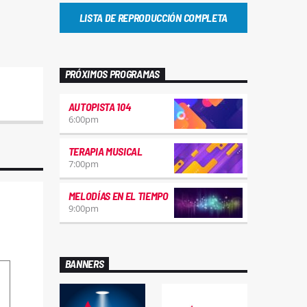
LISTA DE REPRODUCCIÓN COMPLETA
PRÓXIMOS PROGRAMAS
AUTOPISTA 104
6:00
pm
TERAPIA MUSICAL
7:00
pm
MELODÍAS EN EL TIEMPO
9:00
pm
BANNERS