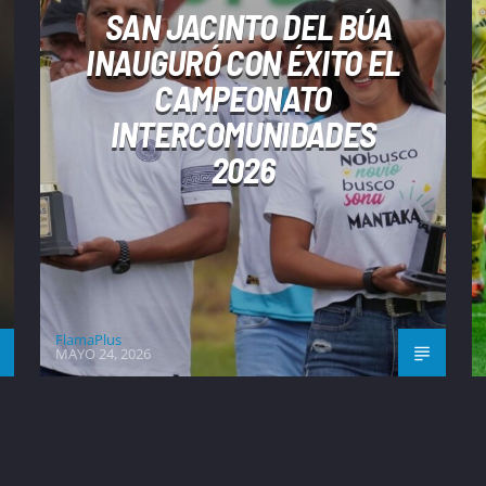
SAN JACINTO DEL BÚA
INAUGURÓ CON ÉXITO EL
CAMPEONATO
INTERCOMUNIDADES
2026
FlamaPlus
MAYO 24, 2026