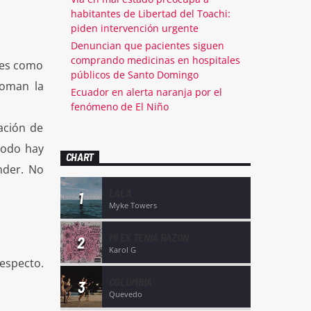
habitantes de Libertad del Toachi:
piden intervención urgente
Denuncian que pacientes siguen
comprando medicinas en hospitales
bes como
públicos de Santo Domingo
toman la
Ecuador en alerta naranja por el
fenómeno de El Niño
ación de
todo hay
CHART
nder. No
LALA
1
Myke Towers
MI EX TENÍA RAZÓN
2
Karol G
especto.
COLUMBIA
3
Quevedo