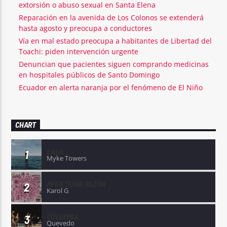
extorsión o abuso sexual en Santa Elena
Reparación en la avenida de Los Colonos se extenderá
hasta agosto y preocupa a conductores
Vía en mal estado preocupa a habitantes de Libertad del
Toachi: piden intervención urgente
Denuncian que pacientes siguen comprando medicinas
en hospitales públicos de Santo Domingo
Ecuador en alerta naranja por el fenómeno de El Niño
CHART
LALA
1
Myke Towers
MI EX TENÍA RAZÓN
2
Karol G
COLUMBIA
3
Quevedo