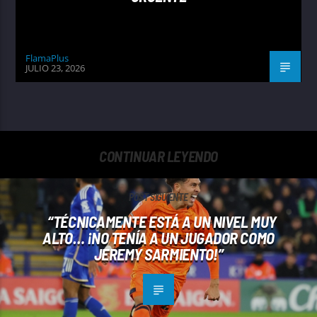
FlamaPlus
JULIO 23, 2026
CONTINUAR LEYENDO
POST SIGUIENTE
“TÉCNICAMENTE ESTÁ A UN NIVEL MUY
ALTO… ¡NO TENÍA A UN JUGADOR COMO
JEREMY SARMIENTO!”