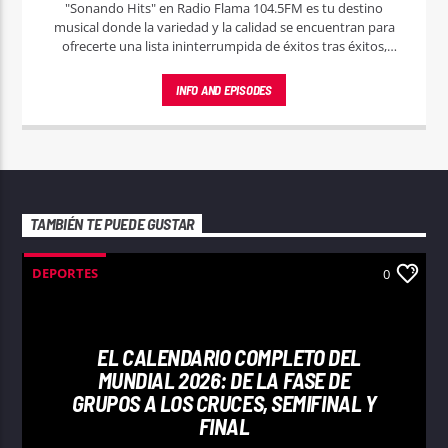
"Sonando Hits" en Radio Flama 104.5FM es tu destino
musical donde la variedad y la calidad se encuentran para
ofrecerte una lista ininterrumpida de éxitos tras éxitos,
abarcando todos los géneros y épocas.
INFO AND EPISODES
TAMBIÉN TE PUEDE GUSTAR
DEPORTES
0
EL CALENDARIO COMPLETO DEL
MUNDIAL 2026: DE LA FASE DE
GRUPOS A LOS CRUCES, SEMIFINAL Y
FINAL