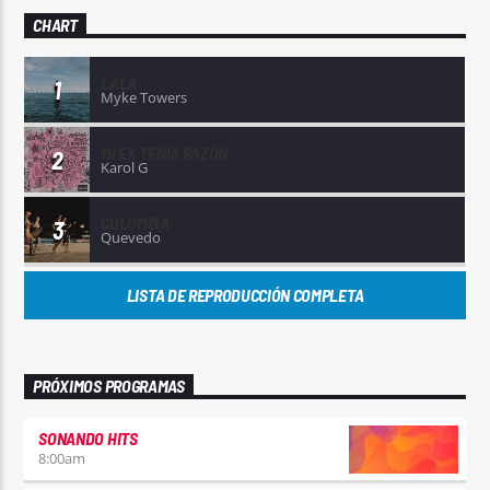
CHART
LALA
1
Myke Towers
MI EX TENÍA RAZÓN
2
Karol G
COLUMBIA
3
Quevedo
LISTA DE REPRODUCCIÓN COMPLETA
PRÓXIMOS PROGRAMAS
SONANDO HITS
8:00
am