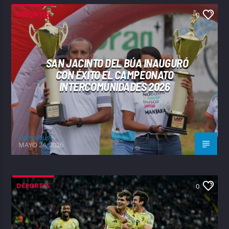
DEPORTES
0
SAN JACINTO DEL BÚA INAUGURÓ
CON ÉXITO EL CAMPEONATO
INTERCOMUNIDADES 2026
FlamaPlus
MAYO 24, 2026
DEPORTES
0