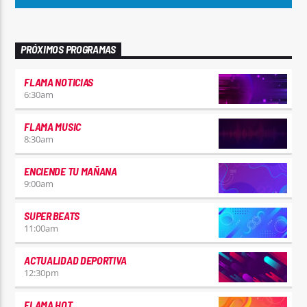
PRÓXIMOS PROGRAMAS
FLAMA NOTICIAS
6:30
am
FLAMA MUSIC
8:30
am
ENCIENDE TU MAÑANA
9:00
am
SUPER BEATS
11:00
am
ACTUALIDAD DEPORTIVA
12:30
pm
FLAMA HOT