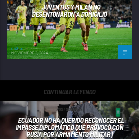
JUVENTUS Y MILÁN NO
DESENTONARON A DOMICILIO
dh8fm
NOVIEMBRE 2, 2024
CONTINUAR LEYENDO
POST SIGUIENTE
ECUADOR NO HA QUERIDO RECONOCER EL
IMPASSE DIPLOMÁTICO QUE PROVOCÓ CON
RUSIA POR ARMAMENTO MILITAR |