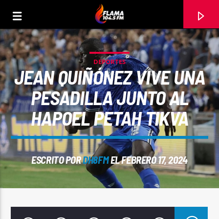
DEPORTES
JEAN QUIÑÓNEZ VIVE UNA
PESADILLA JUNTO AL
HAPOEL PETAH TIKVA
ESCRITO POR
DH8FM
EL FEBRERO 17, 2024
CANCIÓN ACTUAL
TÍTULO
ARTISTA