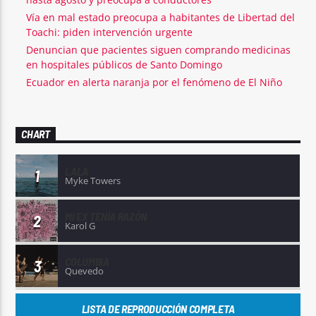
Vía en mal estado preocupa a habitantes de Libertad del
Toachi: piden intervención urgente
Denuncian que pacientes siguen comprando medicinas
en hospitales públicos de Santo Domingo
Ecuador en alerta naranja por el fenómeno de El Niño
CHART
LALA
1
Myke Towers
MI EX TENÍA RAZÓN
2
Karol G
COLUMBIA
3
Quevedo
LISTA DE REPRODUCCIÓN COMPLETA