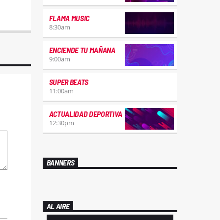
FLAMA MUSIC
8:30
am
ENCIENDE TU MAÑANA
9:00
am
SUPER BEATS
11:00
am
ACTUALIDAD DEPORTIVA
12:30
pm
BANNERS
AL AIRE