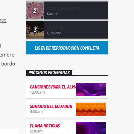
MI EX TENÍA RAZÓN
2
Karol G
022
COLUMBIA
3
Quevedo
l
LISTA DE REPRODUCCIÓN COMPLETA
tiembre
a bordo
PRÓXIMOS PROGRAMAS
CANCIONES PARA EL ALMA
12:00
am
SONIDOS DEL ECUADOR
4:00
am
FLAMA NOTICIAS
6:30
am