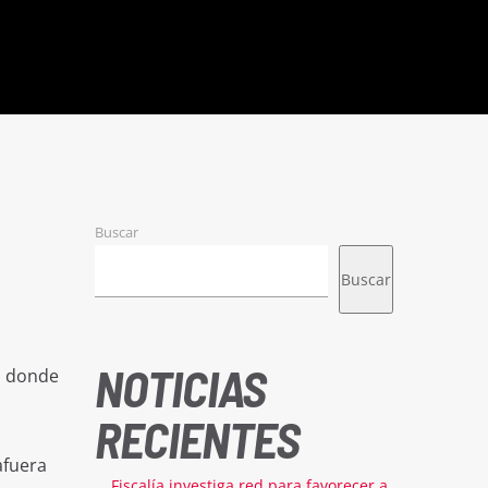
Buscar
Buscar
NOTICIAS
o donde
RECIENTES
afuera
Fiscalía investiga red para favorecer a