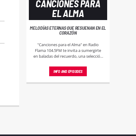
CANCIONES PARA
EL ALMA
MELODÍAS ETERNAS QUE RESUENAN EN EL
CORAZÓN
"Canciones para el Alma" en Radio
Flama 104.5FM te invita a sumergirte
en baladas del recuerdo, una selección
musical dedicada a los jóvenes del ayer
que desean revivir momentos mágicos
INFO AND EPISODES
a través de las melodías que marcaron
su juventud.