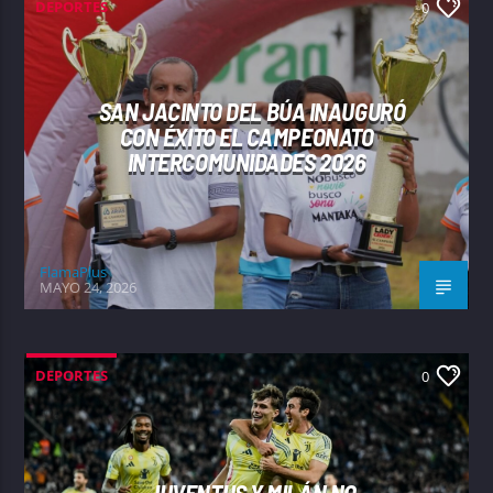
DEPORTES
0
SAN JACINTO DEL BÚA INAUGURÓ
CON ÉXITO EL CAMPEONATO
INTERCOMUNIDADES 2026
FlamaPlus
MAYO 24, 2026
DEPORTES
0