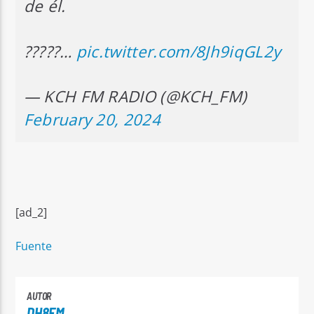
de él.
?????…
pic.twitter.com/8Jh9iqGL2y
— KCH FM RADIO (@KCH_FM)
February 20, 2024
[ad_2]
Fuente
AUTOR
DH8FM