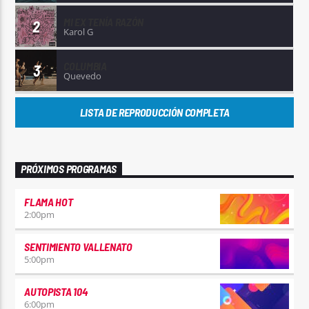
MI EX TENÍA RAZÓN
2
Karol G
COLUMBIA
3
Quevedo
LISTA DE REPRODUCCIÓN COMPLETA
PRÓXIMOS PROGRAMAS
FLAMA HOT
2:00
pm
SENTIMIENTO VALLENATO
5:00
pm
AUTOPISTA 104
6:00
pm