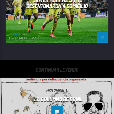
JUVENTUS Y MILÁN NO
DESENTONARON A DOMICILIO
dh8fm
NOVIEMBRE 2, 2024
CONTINUAR LEYENDO
POST SIGUIENTE
LA COLUMNA DE BONIL