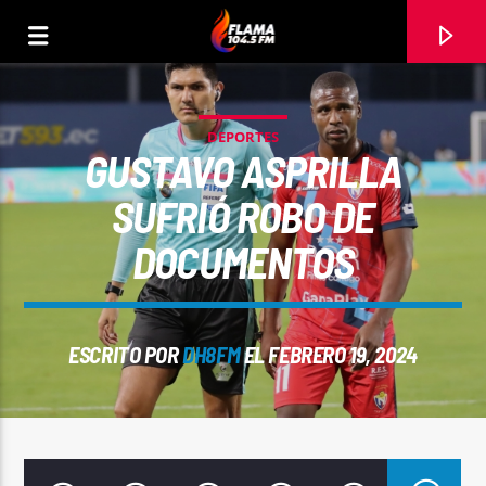
DEPORTES
GUSTAVO ASPRILLA
SUFRIÓ ROBO DE
DOCUMENTOS
ESCRITO POR
DH8FM
EL FEBRERO 19, 2024
CANCIÓN ACTUAL
TÍTULO
ARTISTA