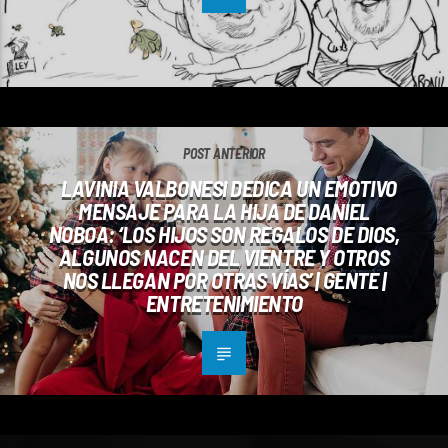
POST ANTERIOR
LAVINIA VALBONESI DEDICA UN EMOTIVO
MENSAJE PARA LA HIJA DE DANIEL
NOBOA: ‘LOS HIJOS SON REGALOS DE DIOS,
ALGUNOS NACEN DEL VIENTRE Y OTROS
NOS LLEGAN POR OTRAS VÍAS’ | GENTE |
ENTRETENIMIENTO