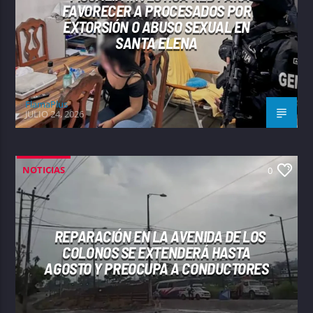
FAVORECER A PROCESADOS POR
EXTORSIÓN O ABUSO SEXUAL EN
SANTA ELENA
FlamaPlus
JULIO 24, 2026
NOTICIAS
0
REPARACIÓN EN LA AVENIDA DE LOS
COLONOS SE EXTENDERÁ HASTA
AGOSTO Y PREOCUPA A CONDUCTORES