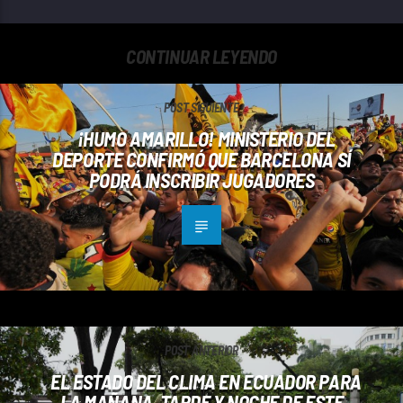
CONTINUAR LEYENDO
POST SIGUIENTE
¡HUMO AMARILLO! MINISTERIO DEL
DEPORTE CONFIRMÓ QUE BARCELONA SÍ
PODRÁ INSCRIBIR JUGADORES
POST ANTERIOR
EL ESTADO DEL CLIMA EN ECUADOR PARA
LA MAÑANA, TARDE Y NOCHE DE ESTE