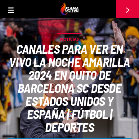
NOTICIAS
CANALES PARA VER EN
VIVO LA NOCHE AMARILLA
2024 EN QUITO DE
BARCELONA SC DESDE
ESTADOS UNIDOS Y
ESPAÑA | FÚTBOL |
CANCIÓN ACTUAL
DEPORTES
TÍTULO
ARTISTA