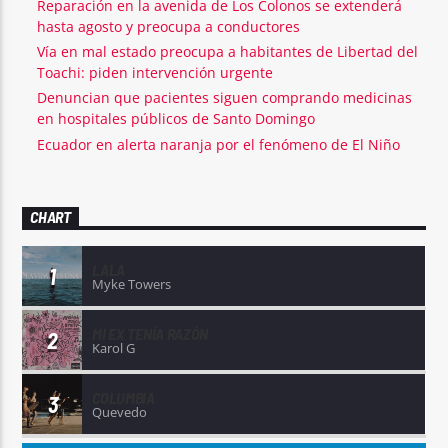
Reparación en la avenida de Los Colonos se extenderá
hasta agosto y preocupa a conductores
Vía en mal estado preocupa a habitantes de Libertad del
Toachi: piden intervención urgente
Denuncian que pacientes siguen comprando medicinas
en hospitales públicos de Santo Domingo
Ecuador en alerta naranja por el fenómeno de El Niño
CHART
LALA
1
Myke Towers
MI EX TENÍA RAZÓN
2
Karol G
COLUMBIA
3
Quevedo