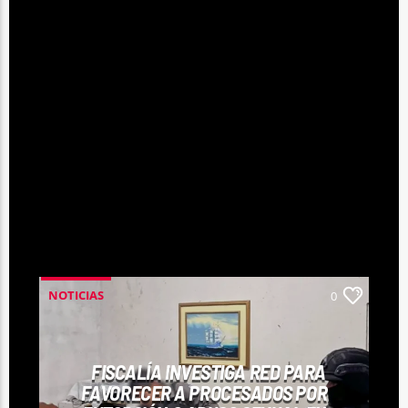
MUSIC TOP 20
LA CIMA DE LOS ÉXITOS EN TU DIAL
"Music Top 20" en Radio Flama 104.5FM te trae la
recopilación definitiva de los éxitos más solicitados de la
semana, presentando un conteo regresivo con las
canciones que están marcando el pulso del momento.
INFO AND EPISODES
TAMBIÉN TE PUEDE GUSTAR
NOTICIAS
0
FISCALÍA INVESTIGA RED PARA
FAVORECER A PROCESADOS POR