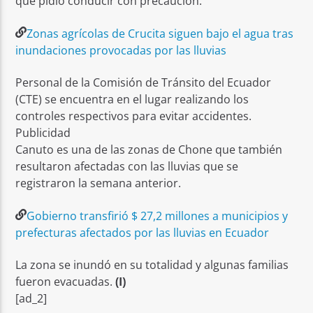
que pidió conducir con precaución.
Q
Zonas agrícolas de Crucita siguen bajo el agua tras
1
inundaciones provocadas por las lluvias
e
A
Personal de la Comisión de Tránsito del Ecuador
T
(CTE) se encuentra en el lugar realizando los
y
controles respectivos para evitar accidentes.
C
Publicidad
E
Canuto es una de las zonas de Chone que también
M
resultaron afectadas con las lluvias que se
4
registraron la semana anterior.
p
Gobierno transfirió $ 27,2 millones a municipios y
prefecturas afectados por las lluvias en Ecuador
La zona se inundó en su totalidad y algunas familias
R
fueron evacuadas.
(I)
F
[ad_2]
1