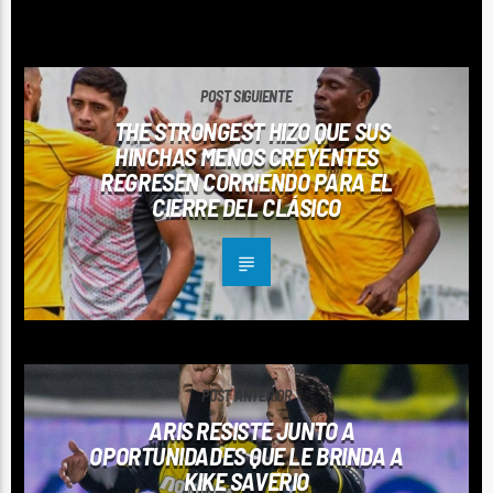
CONTINUAR LEYENDO
POST SIGUIENTE
THE STRONGEST HIZO QUE SUS
HINCHAS MENOS CREYENTES
REGRESEN CORRIENDO PARA EL
CIERRE DEL CLÁSICO
POST ANTERIOR
ARIS RESISTE JUNTO A
OPORTUNIDADES QUE LE BRINDA A
KIKE SAVERIO