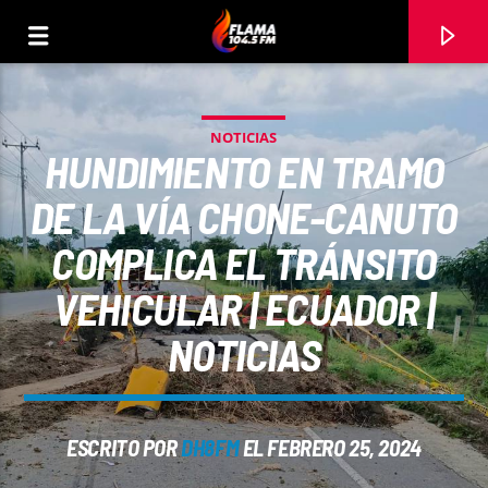
NOTICIAS
HUNDIMIENTO EN TRAMO
DE LA VÍA CHONE-CANUTO
COMPLICA EL TRÁNSITO
VEHICULAR | ECUADOR |
NOTICIAS
CANCIÓN ACTUAL
ESCRITO POR
DH8FM
EL FEBRERO 25, 2024
TÍTULO
ARTISTA