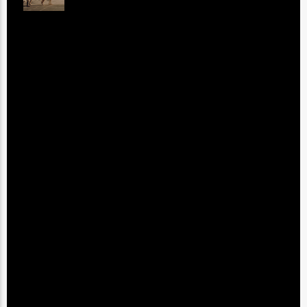
LISTA DE REPRODUCCIÓN COMPLETA
PRÓXIMOS PROGRAMAS
MUSIC TOP 20
12:00
pm
QUEMANDO EL DIAL
2:00
pm
BANNERS