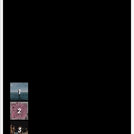
de Libertad del Toachi: piden intervención
urgente
Denuncian que pacientes siguen
comprando medicinas en hospitales
públicos de Santo Domingo
Ecuador en alerta naranja por el
fenómeno de El Niño
CHART
LALA
1
Myke Towers
MI EX TENÍA RAZÓN
2
Karol G
COLUMBIA
3
Quevedo