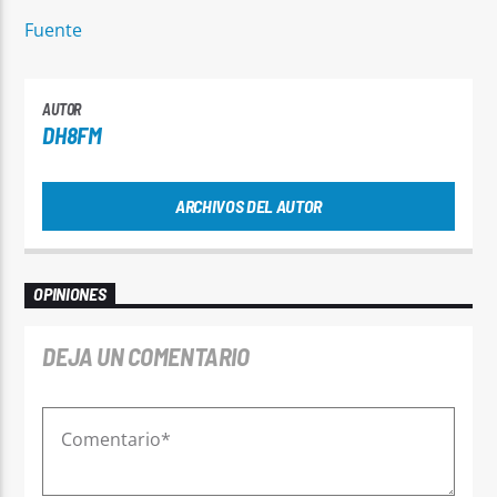
T
Fuente
c
d
c
AUTOR
l
DH8FM
m
m
ARCHIVOS DEL AUTOR
n
a
y
p
OPINIONES
v
¡
DEJA UN COMENTARIO
R
d
l
T