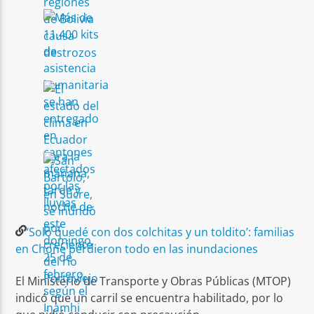
m
D
B
T
M
‘Solo quedé con dos colchitas y un toldito’: familias
0
en Chone perdieron todo en las inundaciones
9
6
El Ministerio de Transporte y Obras Públicas (MTOP)
indicó que un carril se encuentra habilitado, por lo