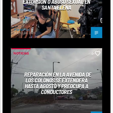
EXTORSIÓN O ABUSO SEXUAL EN
SANTA ELENA
FlamaPlus
JULIO 24, 2026
NOTICIAS
0
REPARACIÓN EN LA AVENIDA DE
LOS COLONOS SE EXTENDERÁ
HASTA AGOSTO Y PREOCUPA A
CONDUCTORES