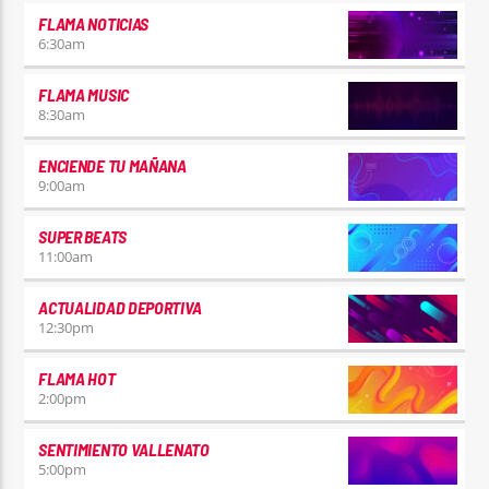
FLAMA NOTICIAS
6:30
am
FLAMA MUSIC
8:30
am
ENCIENDE TU MAÑANA
9:00
am
SUPER BEATS
11:00
am
ACTUALIDAD DEPORTIVA
12:30
pm
FLAMA HOT
2:00
pm
SENTIMIENTO VALLENATO
5:00
pm