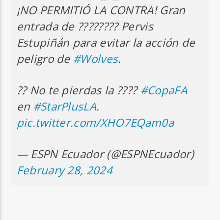
¡NO PERMITIÓ LA CONTRA! Gran
entrada de ???????? Pervis
Estupiñán para evitar la acción de
peligro de
#Wolves
.
?? No te pierdas la ????
#CopaFA
en
#StarPlusLA
.
pic.twitter.com/XHO7EQam0a
— ESPN Ecuador (@ESPNEcuador)
February 28, 2024