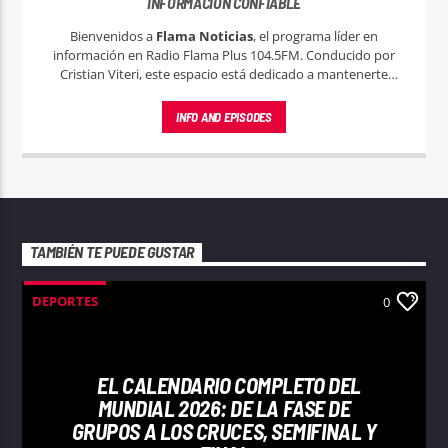
INFORMACIÓN CONFIABLE
Bienvenidos a
Flama Noticias
, el programa líder en
información en Radio Flama Plus 104.5FM. Conducido por
Cristian Viteri, este espacio está dedicado a mantenerte
informado con las noticias más relevantes y actuales, tanto a
nivel local, nacional e internacional.
INFO AND EPISODES
TAMBIÉN TE PUEDE GUSTAR
DEPORTES
0
EL CALENDARIO COMPLETO DEL
MUNDIAL 2026: DE LA FASE DE
GRUPOS A LOS CRUCES, SEMIFINAL Y