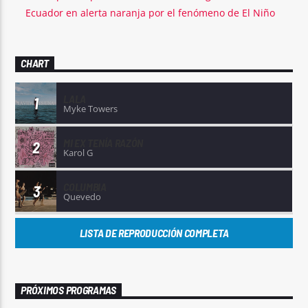
Ecuador en alerta naranja por el fenómeno de El Niño
CHART
LALA
1
Myke Towers
MI EX TENÍA RAZÓN
2
Karol G
COLUMBIA
3
Quevedo
LISTA DE REPRODUCCIÓN COMPLETA
PRÓXIMOS PROGRAMAS