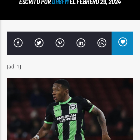
ESCRITO POR
DH8FM
EL FEBRERO 29, 2024
Señal FM
[ad_1]