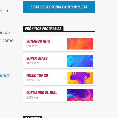
LISTA DE REPRODUCCIÓN COMPLETA
s, lo
PRÓXIMOS PROGRAMAS
io de
ar como
SONANDO HITS
8:00
am
SUPER BEATS
10:00
am
MUSIC TOP 20
 VIVO
12:00
pm
QUEMANDO EL DIAL
2:00
pm