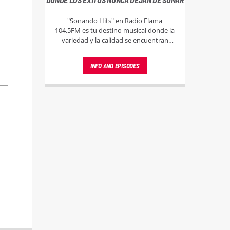
"Sonando Hits" en Radio Flama
104.5FM es tu destino musical donde la
variedad y la calidad se encuentran
para ofrecerte una lista ininterrumpida
de éxitos tras éxitos, abarcando todos
INFO AND EPISODES
los géneros y épocas.