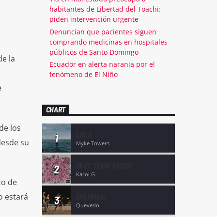
habitantes de Libertad del Toachi:
piden intervención urgente
Denuncian que pacientes siguen
comprando medicinas en hospitales
públicos de Santo Domingo
de la
Ecuador en alerta naranja por el
fenómeno de El Niño
e
CHART
de los
LALA
1
desde su
Myke Towers
MI EX TENÍA RAZÓN
2
Karol G
zo de
o estará
COLUMBIA
3
Quevedo