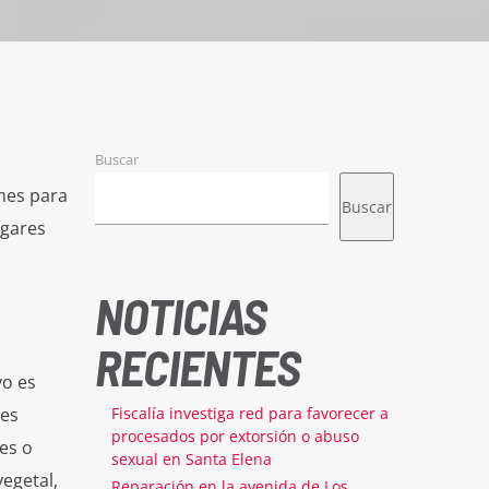
Buscar
mes para
Buscar
ugares
NOTICIAS
RECIENTES
vo es
 es
Fiscalía investiga red para favorecer a
procesados por extorsión o abuso
es o
sexual en Santa Elena
egetal,
Reparación en la avenida de Los