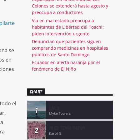
Colonos se extenderá hasta agosto y
preocupa a conductores
Vía en mal estado preocupa a
pilarte
habitantes de Libertad del Toachi:
piden intervención urgente
Denuncian que pacientes siguen
comprando medicinas en hospitales
ona se
públicos de Santo Domingo
os en
Ecuador en alerta naranja por el
ciones
fenómeno de El Niño
CHART
todo el
LALA
1
ar,
Myke Towers
La
MI EX TENÍA RAZÓN
2
ra
Karol G