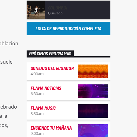
COLUMBIA
3
Quevedo
LISTA DE REPRODUCCIÓN COMPLETA
oblación
PRÓXIMOS PROGRAMAS
 suele
SONIDOS DEL ECUADOR
4:00
am
FLAMA NOTICIAS
6:30
am
elebrado
FLAMA MUSIC
8:30
am
a la
cos,
ENCIENDE TU MAÑANA
9:00
am