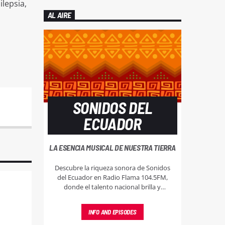
ilepsia,
AL AIRE
SONIDOS DEL
ECUADOR
LA ESENCIA MUSICAL DE NUESTRA TIERRA
Descubre la riqueza sonora de Sonidos
del Ecuador en Radio Flama 104.5FM,
donde el talento nacional brilla y
resuena, llevando lo mejor de nuestra
música a cada rincón.
INFO AND EPISODES