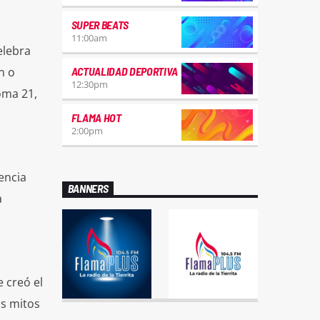
SUPER BEATS
11:00
am
elebra
n o
ACTUALIDAD DEPORTIVA
12:30
pm
oma 21,
FLAMA HOT
2:00
pm
encia
BANNERS
a
e creó el
os mitos