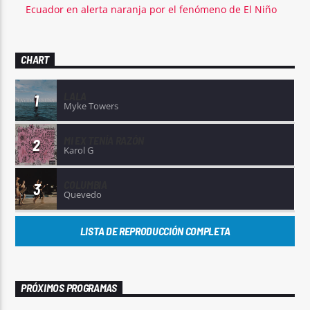
Ecuador en alerta naranja por el fenómeno de El Niño
CHART
LALA
1
Myke Towers
MI EX TENÍA RAZÓN
2
Karol G
COLUMBIA
3
Quevedo
LISTA DE REPRODUCCIÓN COMPLETA
PRÓXIMOS PROGRAMAS