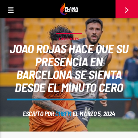
DEPORTES
JOAO ROJAS HACE QUE SU
PRESENCIA EN
BARCELONA SE SIENTA
DESDE EL MINUTO CERO
ESCRITO POR
DH8FM
EL MARZO 5, 2024
CANCIÓN ACTUAL
TÍTULO
ARTISTA