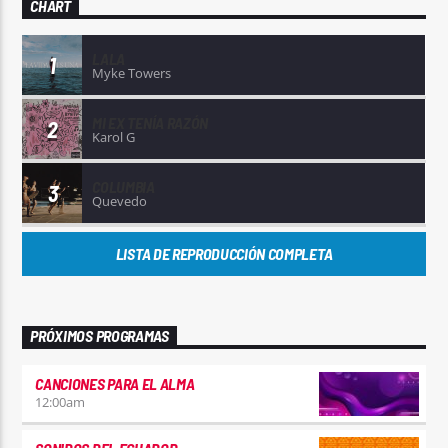
CHART
LALA
1
Myke Towers
MI EX TENÍA RAZÓN
2
Karol G
COLUMBIA
3
Quevedo
LISTA DE REPRODUCCIÓN COMPLETA
PRÓXIMOS PROGRAMAS
CANCIONES PARA EL ALMA
12:00
am