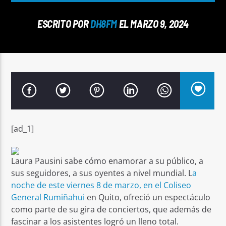
ESCRITO POR
DH8FM
EL MARZO 9, 2024
Señal FM
[ad_1]
Laura Pausini sabe cómo enamorar a su público, a
sus seguidores, a sus oyentes a nivel mundial. L
a
noche de este viernes 8 de marzo, en el Coliseo
General Rumiñahui
en Quito, ofreció un espectáculo
como parte de su gira de conciertos, que además de
fascinar a los asistentes logró un lleno total.