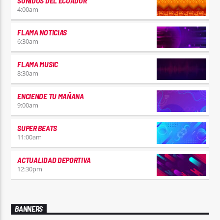
SONIDOS DEL ECUADOR
4:00
am
FLAMA NOTICIAS
6:30
am
FLAMA MUSIC
8:30
am
ENCIENDE TU MAÑANA
9:00
am
SUPER BEATS
11:00
am
ACTUALIDAD DEPORTIVA
12:30
pm
BANNERS