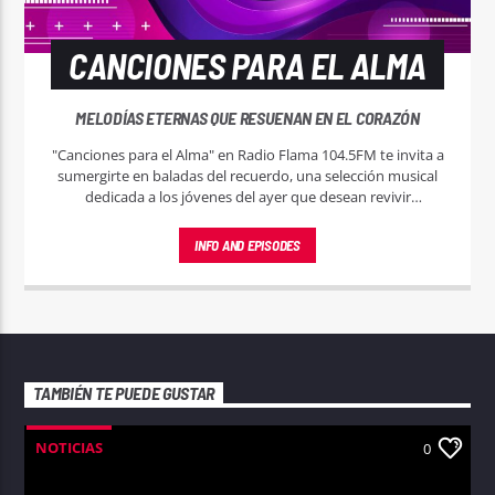
CANCIONES PARA EL ALMA
MELODÍAS ETERNAS QUE RESUENAN EN EL CORAZÓN
"Canciones para el Alma" en Radio Flama 104.5FM te invita a
sumergirte en baladas del recuerdo, una selección musical
dedicada a los jóvenes del ayer que desean revivir
momentos mágicos a través de las melodías que marcaron
su juventud.
INFO AND EPISODES
TAMBIÉN TE PUEDE GUSTAR
NOTICIAS
0