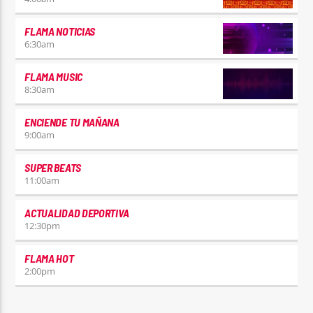
FLAMA NOTICIAS
6:30
am
FLAMA MUSIC
8:30
am
ENCIENDE TU MAÑANA
9:00
am
SUPER BEATS
11:00
am
ACTUALIDAD DEPORTIVA
12:30
pm
FLAMA HOT
2:00
pm