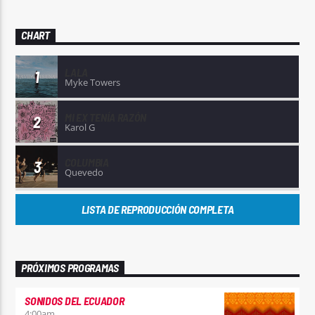
CHART
LALA
1
Myke Towers
MI EX TENÍA RAZÓN
2
Karol G
COLUMBIA
3
Quevedo
LISTA DE REPRODUCCIÓN COMPLETA
PRÓXIMOS PROGRAMAS
SONIDOS DEL ECUADOR
4:00
am