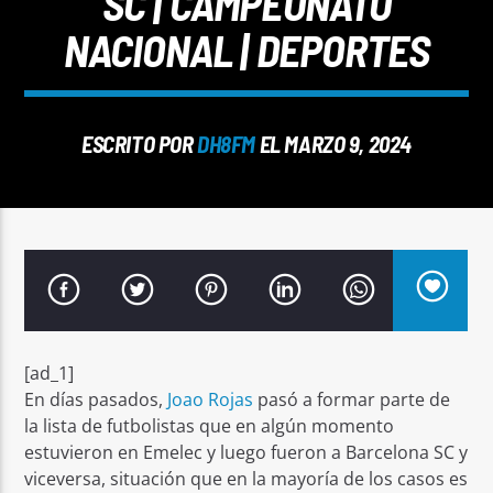
SC | CAMPEONATO
NACIONAL | DEPORTES
ESCRITO POR
DH8FM
EL MARZO 9, 2024
Señal FM
[ad_1]
En días pasados,
Joao Rojas
pasó a formar parte de
la lista de futbolistas que en algún momento
estuvieron en Emelec y luego fueron a Barcelona SC y
viceversa, situación que en la mayoría de los casos es