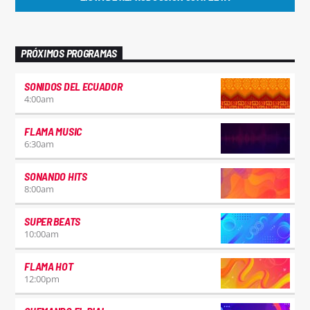
PRÓXIMOS PROGRAMAS
SONIDOS DEL ECUADOR
4:00
am
FLAMA MUSIC
6:30
am
SONANDO HITS
8:00
am
SUPER BEATS
10:00
am
FLAMA HOT
12:00
pm