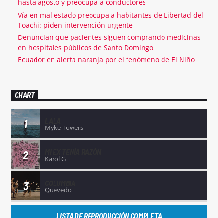
hasta agosto y preocupa a conductores
Vía en mal estado preocupa a habitantes de Libertad del
Toachi: piden intervención urgente
Denuncian que pacientes siguen comprando medicinas
en hospitales públicos de Santo Domingo
Ecuador en alerta naranja por el fenómeno de El Niño
CHART
LALA
1
Myke Towers
MI EX TENÍA RAZÓN
2
Karol G
COLUMBIA
3
Quevedo
LISTA DE REPRODUCCIÓN COMPLETA