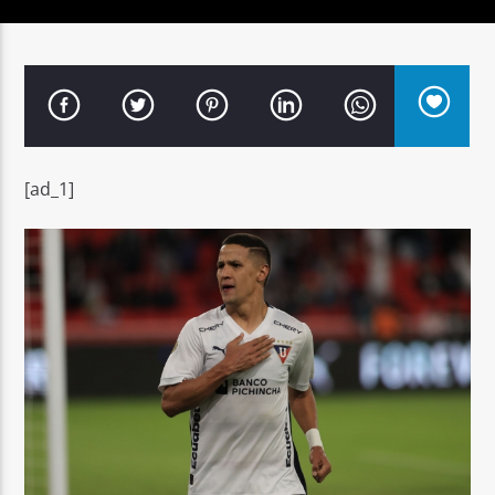
Señal FM
[ad_1]