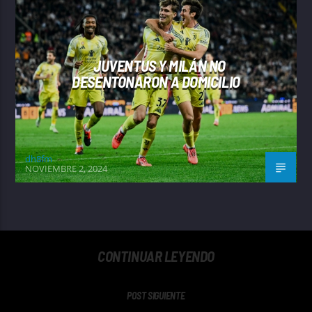
JUVENTUS Y MILÁN NO
DESENTONARON A DOMICILIO
dh8fm
NOVIEMBRE 2, 2024
CONTINUAR LEYENDO
POST SIGUIENTE