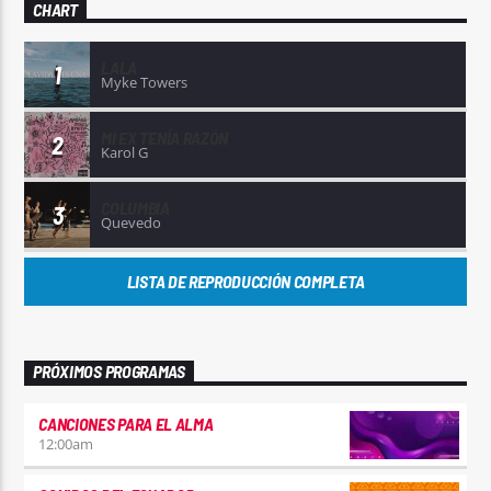
CHART
LALA
1
Myke Towers
MI EX TENÍA RAZÓN
2
Karol G
COLUMBIA
3
Quevedo
LISTA DE REPRODUCCIÓN COMPLETA
PRÓXIMOS PROGRAMAS
CANCIONES PARA EL ALMA
12:00
am