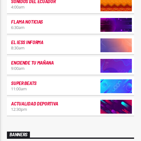
SONIDOS DEL ECUADOR
4:00
am
FLAMA NOTICIAS
6:30
am
EL IESS INFORMA
8:30
am
ENCIENDE TU MAÑANA
9:00
am
SUPER BEATS
11:00
am
ACTUALIDAD DEPORTIVA
12:30
pm
BANNERS