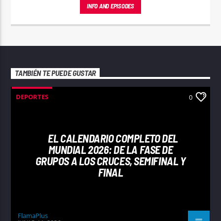
su juventud.
INFO AND EPISODES
TAMBIÉN TE PUEDE GUSTAR
DEPORTES
0
EL CALENDARIO COMPLETO DEL
MUNDIAL 2026: DE LA FASE DE
GRUPOS A LOS CRUCES, SEMIFINAL Y
FINAL
FlamaPlus