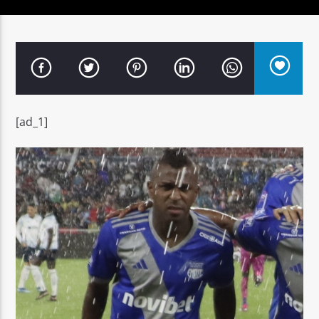
Señal FM
[ad_1]