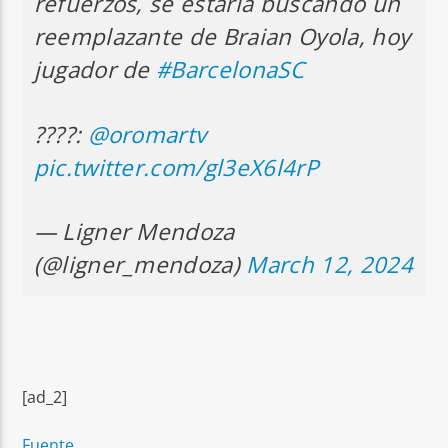
refuerzos, se estaría buscando un
reemplazante de Braian Oyola, hoy
jugador de
#BarcelonaSC
????:
@oromartv
pic.twitter.com/gl3eX6l4rP
— Ligner Mendoza
(@ligner_mendoza)
March 12, 2024
[ad_2]
Fuente