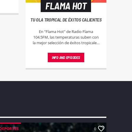
FLAMA HOT
TU OLA TROPICAL DE ÉXITOS CALIENTES
En "Flama Hot" de Radio Flama
104.5FM, las temperaturas suben con
la mejor selección de éxitos tropicales.
Sintoniza y deja que el ritmo caliente
de la música tropical eleve tu espíritu.
INFO AND EPISODES
DEPORTES
0