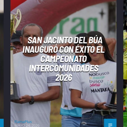
SAN JACINTO DEL BÚA
INAUGURÓ CON ÉXITO EL
CAMPEONATO
INTERCOMUNIDADES
2026
FlamaPlus
MAYO 24, 2026