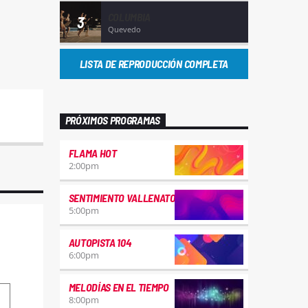
COLUMBIA
3
Quevedo
LISTA DE REPRODUCCIÓN COMPLETA
PRÓXIMOS PROGRAMAS
FLAMA HOT
2:00
pm
SENTIMIENTO VALLENATO
5:00
pm
AUTOPISTA 104
6:00
pm
MELODÍAS EN EL TIEMPO
8:00
pm