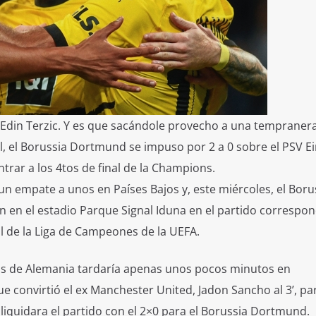
e Edin Terzic. Y es que sacándole provecho a una tempraner
inal, el Borussia Dortmund se impuso por 2 a 0 sobre el PSV 
trar a los 4tos de final de la Champions.
un empate a unos en Países Bajos y, este miércoles, el Boru
 en el estadio Parque Signal Iduna en el partido correspon
al de la Liga de Campeones de la UEFA.
nas de Alemania tardaría apenas unos pocos minutos en
que convirtió el ex Manchester United, Jadon Sancho al 3’, p
s liquidara el partido con el 2×0 para el Borussia Dortmund.