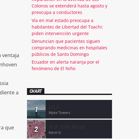
Colonos se extenderá hasta agosto y
preocupa a conductores
Vía en mal estado preocupa a
habitantes de Libertad del Toachi:
piden intervención urgente
Denuncian que pacientes siguen
comprando medicinas en hospitales
públicos de Santo Domingo
a ventaja
Ecuador en alerta naranja por el
Einhoven
fenómeno de El Niño
ssia
CHART
diente a
LALA
1
Myke Towers
MI EX TENÍA RAZÓN
ara que
2
Karol G