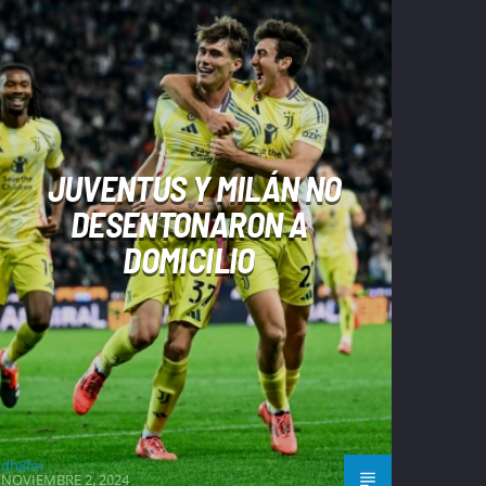
JUVENTUS Y MILÁN NO
DESENTONARON A
DOMICILIO
dh8fm
NOVIEMBRE 2, 2024