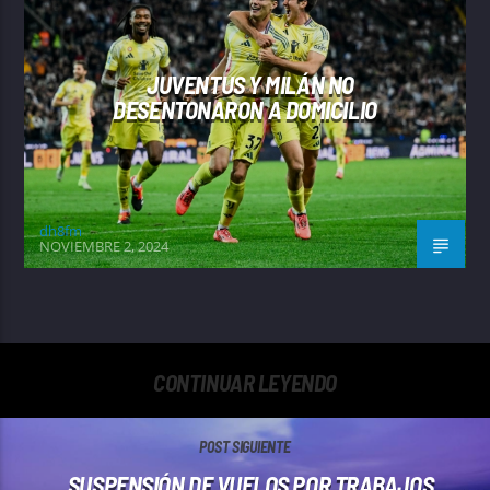
JUVENTUS Y MILÁN NO
DESENTONARON A DOMICILIO
dh8fm
NOVIEMBRE 2, 2024
CONTINUAR LEYENDO
POST SIGUIENTE
SUSPENSIÓN DE VUELOS POR TRABAJOS