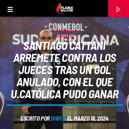
DEPORTES
SANTIAGO CATTANI
ARREMETE CONTRA LOS
JUECES TRAS UN GOL
ANULADO, CON EL QUE
U.CATÓLICA PUDO GANAR
CANCIÓN ACTUAL
ESCRITO POR
DH8FM
EL MARZO 18, 2024
TÍTULO
ARTISTA