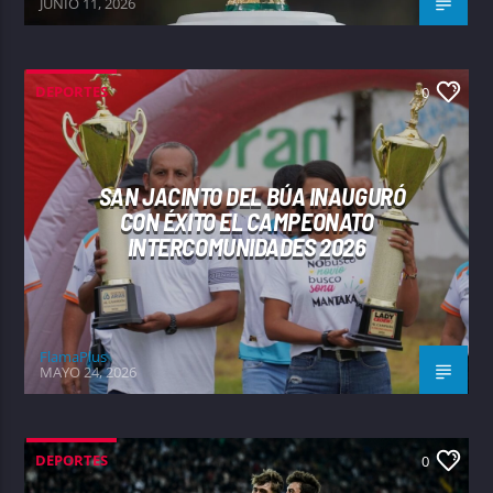
JUNIO 11, 2026
DEPORTES
0
SAN JACINTO DEL BÚA INAUGURÓ
CON ÉXITO EL CAMPEONATO
INTERCOMUNIDADES 2026
FlamaPlus
MAYO 24, 2026
DEPORTES
0