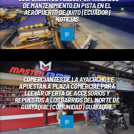
DE MANTENIMIENTO EN PISTA EN EL
AEROPUERTO DE QUITO | ECUADOR |
NOTICIAS
POST ANTERIOR
COMERCIANTES DE LA AYACUCHO LE
APUESTAN A PLAZA COMERCIAL PARA
LLEVAR OFERTA DE ACCESORIOS Y
REPUESTOS A LOS BARRIOS DEL NORTE DE
GUAYAQUIL | COMUNIDAD | GUAYAQUIL