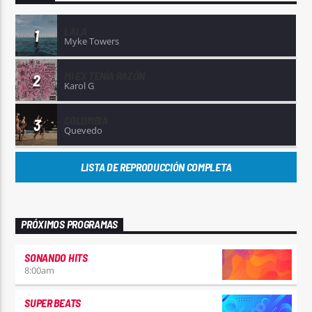
LALA
1
Myke Towers
MI EX TENÍA RAZÓN
2
Karol G
COLUMBIA
3
Quevedo
LISTA DE REPRODUCCIÓN COMPLETA
PRÓXIMOS PROGRAMAS
SONANDO HITS
8:00
am
SUPER BEATS