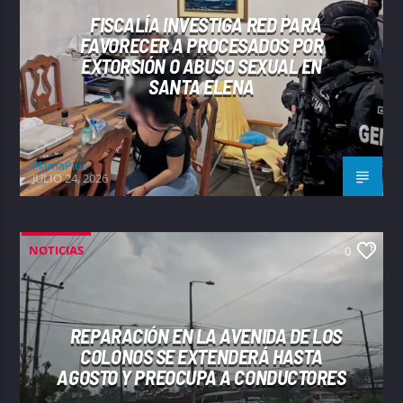
FISCALÍA INVESTIGA RED PARA
FAVORECER A PROCESADOS POR
EXTORSIÓN O ABUSO SEXUAL EN
SANTA ELENA
FlamaPlus
JULIO 24, 2026
NOTICIAS
0
REPARACIÓN EN LA AVENIDA DE LOS
COLONOS SE EXTENDERÁ HASTA
AGOSTO Y PREOCUPA A CONDUCTORES