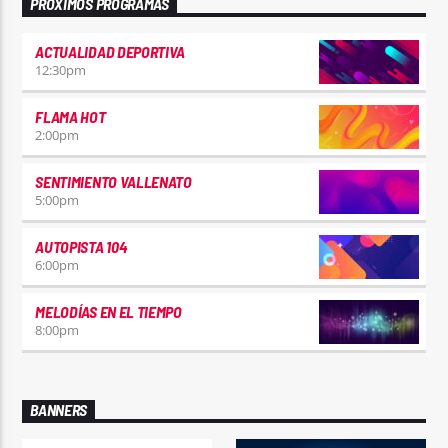
PRÓXIMOS PROGRAMAS
ACTUALIDAD DEPORTIVA
12:30
pm
FLAMA HOT
2:00
pm
SENTIMIENTO VALLENATO
5:00
pm
AUTOPISTA 104
6:00
pm
MELODÍAS EN EL TIEMPO
8:00
pm
BANNERS