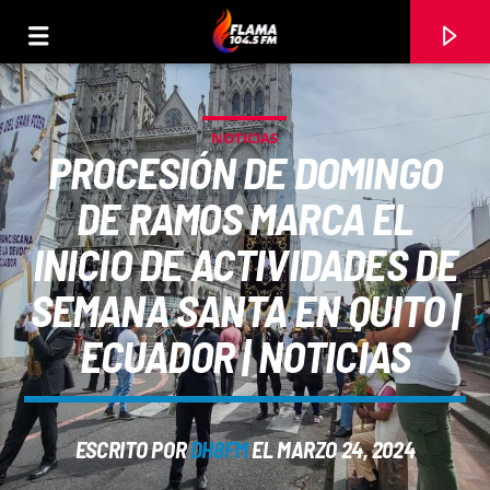
NOTICIAS
PROCESIÓN DE DOMINGO
DE RAMOS MARCA EL
INICIO DE ACTIVIDADES DE
SEMANA SANTA EN QUITO |
ECUADOR | NOTICIAS
CANCIÓN ACTUAL
ESCRITO POR
DH8FM
EL MARZO 24, 2024
TÍTULO
ARTISTA