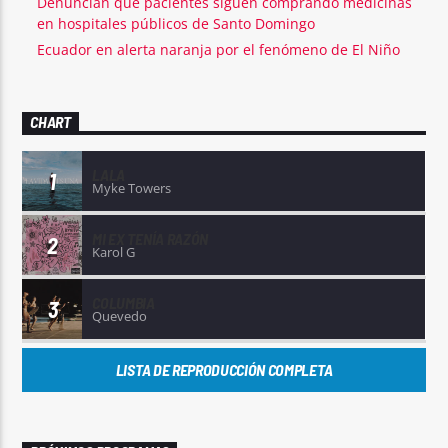
Denuncian que pacientes siguen comprando medicinas
en hospitales públicos de Santo Domingo
Ecuador en alerta naranja por el fenómeno de El Niño
CHART
LALA
1
Myke Towers
MI EX TENÍA RAZÓN
2
Karol G
COLUMBIA
3
Quevedo
LISTA DE REPRODUCCIÓN COMPLETA