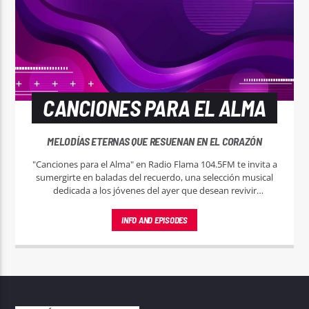
CANCIONES PARA EL ALMA
MELODÍAS ETERNAS QUE RESUENAN EN EL CORAZÓN
"Canciones para el Alma" en Radio Flama 104.5FM te invita a
sumergirte en baladas del recuerdo, una selección musical
dedicada a los jóvenes del ayer que desean revivir
momentos mágicos a través de las melodías que marcaron
su juventud.
INFO AND EPISODES