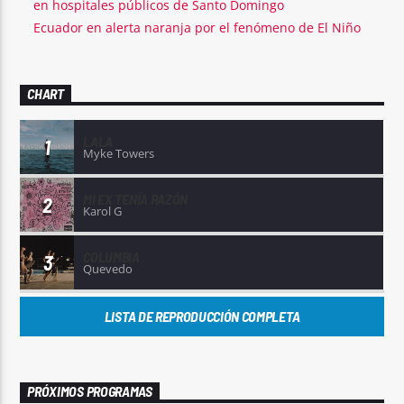
en hospitales públicos de Santo Domingo
Ecuador en alerta naranja por el fenómeno de El Niño
CHART
LALA
1
Myke Towers
MI EX TENÍA RAZÓN
2
Karol G
COLUMBIA
3
Quevedo
LISTA DE REPRODUCCIÓN COMPLETA
PRÓXIMOS PROGRAMAS