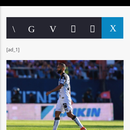
Señal FM
[ad_1]