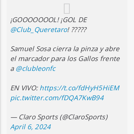
¡GOOOOOOOL! ¡GOL DE
@Club_Queretaro
! ?????
Samuel Sosa cierra la pinza y abre
el marcador para los Gallos frente
a
@clubleonfc
EN VIVO:
https://t.co/fdHyH5HiEM
pic.twitter.com/fDQA7KwB94
— Claro Sports (@ClaroSports)
April 6, 2024