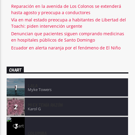
Reparación en la avenida de Los Colonos se extenderá
hasta agosto y preocupa a conductores
Vía en mal estado preocupa a habitantes de Libertad del
Toachi: piden intervención urgente
Denuncian que pacientes siguen comprando medicinas
en hospitales públicos de Santo Domingo
Ecuador en alerta naranja por el fenómeno de El Niño
CHART
LALA
1
Myke Towers
MI EX TENÍA RAZÓN
2
Karol G
3
COLUMBIA