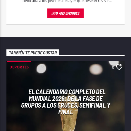
dedicada a los jóvenes del ayer que desean revivir
momentos mágicos a través de las melodías que marcaron
su juventud.
INFO AND EPISODES
TAMBIÉN TE PUEDE GUSTAR
DEPORTES
0
EL CALENDARIO COMPLETO DEL
MUNDIAL 2026: DE LA FASE DE
GRUPOS A LOS CRUCES, SEMIFINAL Y
FINAL