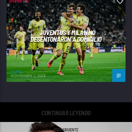
DEPORTES
0
JUVENTUS Y MILÁN NO
DESENTONARON A DOMICILIO
dh8fm
NOVIEMBRE 2, 2024
CONTINUAR LEYENDO
POST SIGUIENTE