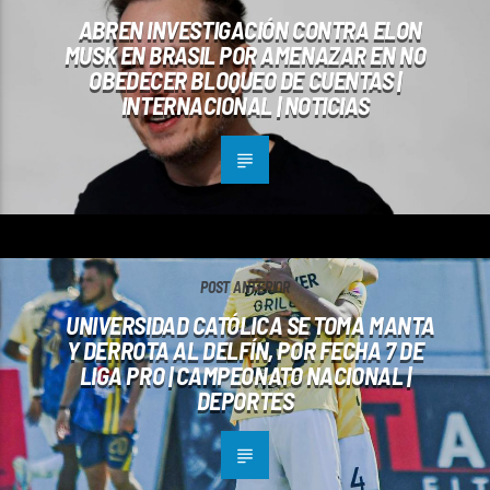
ABREN INVESTIGACIÓN CONTRA ELON
MUSK EN BRASIL POR AMENAZAR EN NO
OBEDECER BLOQUEO DE CUENTAS |
INTERNACIONAL | NOTICIAS
POST ANTERIOR
UNIVERSIDAD CATÓLICA SE TOMA MANTA
Y DERROTA AL DELFÍN, POR FECHA 7 DE
LIGA PRO | CAMPEONATO NACIONAL |
DEPORTES