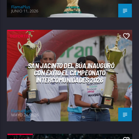
FlamaPlus
JUNIO 11, 2026
DEPORTES
0
SAN JACINTO DEL BÚA INAUGURÓ
CON ÉXITO EL CAMPEONATO
INTERCOMUNIDADES 2026
FlamaPlus
MAYO 24, 2026