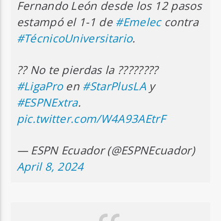
Fernando León desde los 12 pasos
estampó el 1-1 de
#Emelec
contra
#TécnicoUniversitario
.
?? No te pierdas la ????????
#LigaPro
en
#StarPlusLA
y
#ESPNExtra
.
pic.twitter.com/W4A93AEtrF
— ESPN Ecuador (@ESPNEcuador)
April 8, 2024