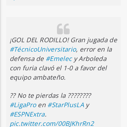
¡GOL DEL RODILLO! Gran jugada de
#TécnicoUniversitario
, error en la
defensa de
#Emelec
y Arboleda
con furia clavó el 1-0 a favor del
equipo ambateño.
?? No te pierdas la ????????
#LigaPro
en
#StarPlusLA
y
#ESPNExtra
.
pic.twitter.com/00BJKhrRn2