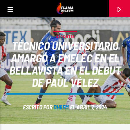
DEPORTES
TÉCNICO UNIVERSITARIO
AMARGÓ A EMELEC EN EL
BELLAVISTA EN EL DEBUT
DE PAÚL VÉLEZ
ESCRITO POR
DH8FM
EL ABRIL 7, 2024
CANCIÓN ACTUAL
TÍTULO
ARTISTA