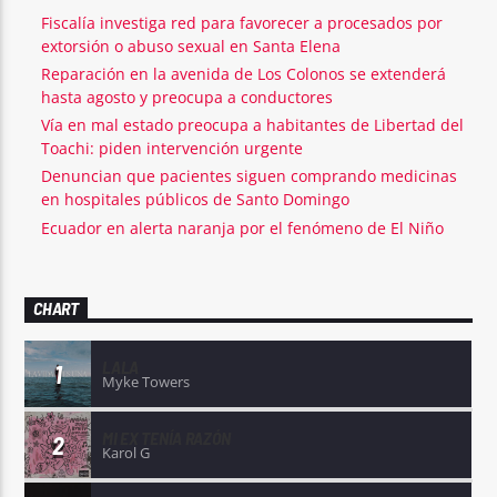
Fiscalía investiga red para favorecer a procesados por
extorsión o abuso sexual en Santa Elena
Reparación en la avenida de Los Colonos se extenderá
hasta agosto y preocupa a conductores
Vía en mal estado preocupa a habitantes de Libertad del
Toachi: piden intervención urgente
Denuncian que pacientes siguen comprando medicinas
en hospitales públicos de Santo Domingo
Ecuador en alerta naranja por el fenómeno de El Niño
CHART
LALA
1
Myke Towers
MI EX TENÍA RAZÓN
2
Karol G