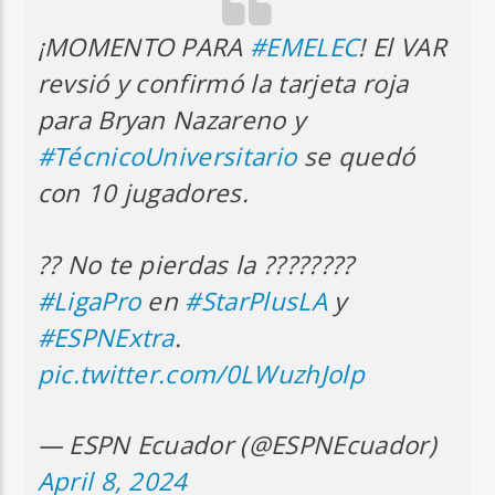
¡MOMENTO PARA
#EMELEC
! El VAR
revsió y confirmó la tarjeta roja
para Bryan Nazareno y
#TécnicoUniversitario
se quedó
con 10 jugadores.
?? No te pierdas la ????????
#LigaPro
en
#StarPlusLA
y
#ESPNExtra
.
pic.twitter.com/0LWuzhJolp
— ESPN Ecuador (@ESPNEcuador)
April 8, 2024