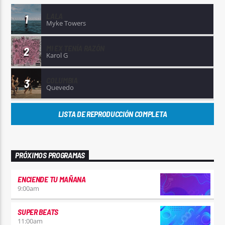
LALA
1
Myke Towers
MI EX TENÍA RAZÓN
2
Karol G
COLUMBIA
3
Quevedo
LISTA DE REPRODUCCIÓN COMPLETA
PRÓXIMOS PROGRAMAS
ENCIENDE TU MAÑANA
9:00
am
SUPER BEATS
11:00
am