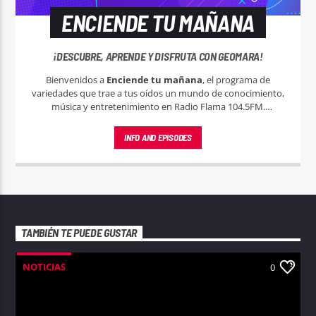
ENCIENDE TU MAÑANA
¡DESCUBRE, APRENDE Y DISFRUTA CON GEOMARA!
Bienvenidos a
Enciende tu mañana
, el programa de
variedades que trae a tus oídos un mundo de conocimiento,
música y entretenimiento en Radio Flama 104.5FM.
Conducido por la carismática Geomara Rodríguez, este
espacio está diseñado para enriquecer, inspirar y entretener
INFO AND EPISODES
a nuestra diversa audiencia.
TAMBIÉN TE PUEDE GUSTAR
NOTICIAS
0